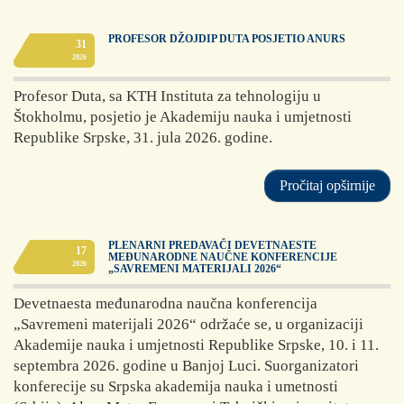
članovi (redovni,
dopisni i inostrani).
PROFESOR DŽOJDIP DUTA POSJETIO ANURS
31
2026
Pročitaj opširnije
Profesor Duta, sa KTH Instituta za tehnologiju u
Štokholmu, posjetio je Akademiju nauka i umjetnosti
Republike Srpske, 31. jula 2026. godine.
Pročitaj opširnije
PLENARNI PREDAVAČI DEVETNAESTE
17
MEĐUNARODNE NAUČNE KONFERENCIJE
2026
„SAVREMENI MATERIJALI 2026“
Devetnaesta međunarodna naučna konferencija
„Savremeni materijali 2026“ održaće se, u organizaciji
Akademije nauka i umjetnosti Republike Srpske, 10. i 11.
septembra 2026. godine u Banjoj Luci. Suorganizatori
konferecije su Srpska akademija nauka i umetnosti