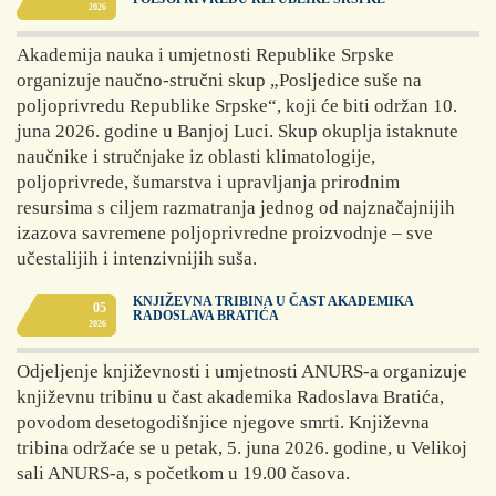
2026
Akademija nauka i umjetnosti Republike Srpske
organizuje naučno-stručni skup „Posljedice suše na
poljoprivredu Republike Srpske“, koji će biti održan 10.
juna 2026. godine u Banjoj Luci. Skup okuplja istaknute
naučnike i stručnjake iz oblasti klimatologije,
poljoprivrede, šumarstva i upravljanja prirodnim
resursima s ciljem razmatranja jednog od najznačajnijih
izazova savremene poljoprivredne proizvodnje – sve
učestalijih i intenzivnijih suša.
KNJIŽEVNA TRIBINA U ČAST AKADEMIKA
05
RADOSLAVA BRATIĆA
2026
Odjeljenje književnosti i umjetnosti ANURS-a organizuje
književnu tribinu u čast akademika Radoslava Bratića,
povodom desetogodišnjice njegove smrti. Književna
tribina održaće se u petak, 5. juna 2026. godine, u Velikoj
sali ANURS-a, s početkom u 19.00 časova.