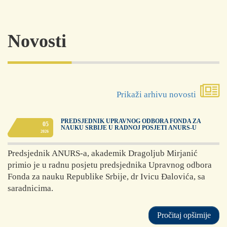
Akademija
Novosti
nauka i
umjetnosti
Republike
Srpske
Prikaži arhivu novosti
osnovana je 1996.
PREDSJEDNIK UPRAVNOG ODBORA FONDA ZA
05
NAUKU SRBIJE U RADNOJ POSJETI ANURS-U
godine kao najviša
2026
naučna, umjetnička,
radna i
Predsjednik ANURS-a, akademik Dragoljub Mirjanić
reprezentativna
primio je u radnu posjetu predsjednika Upravnog odbora
ustanova u Republici
Fonda za nauku Republike Srbije, dr Ivicu Đalovića, sa
sa zadatkom da
razvija i podstiče
saradnicima.
nauku i umjetničku
djelatnost. Te
Pročitaj opširnije
zadatke i ciljeve
ostvaruju njeni