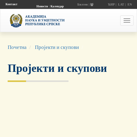
Контакт
Билтен |
ЋИР
|
LAT
|
EN
Новости
|
Календар
догађаја
Toggl
navig
Почетна
Пројекти и скупови
Пројекти и скупови