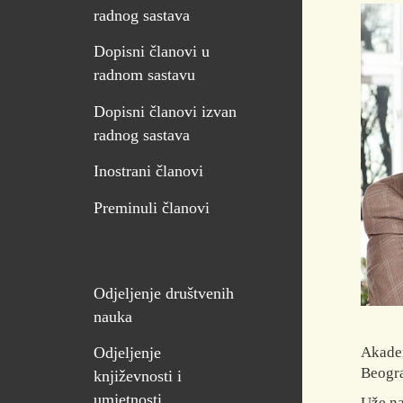
radnog sastava
Dopisni članovi u
radnom sastavu
Dopisni članovi izvan
radnog sastava
Inostrani članovi
Preminuli članovi
Odjeljenje društvenih
nauka
Akadem
Odjeljenje
Beogra
književnosti i
umjetnosti
Uže na