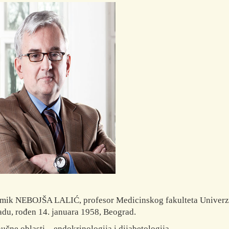
ik NEBOJŠA LALIĆ, profesor Medicinskog fakulteta Univerzi
du, rođen 14. januara 1958, Beograd.
učne oblasti – endokrinologija i dijabetologija.