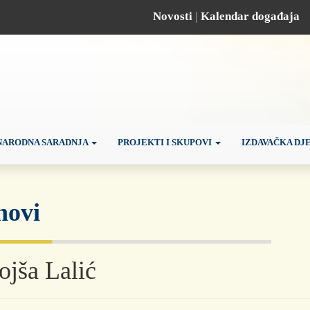
Novosti
|
Kalendar događaja
ARODNA SARADNJA
PROJEKTI I SKUPOVI
IZDAVAČKA DJ
novi
jša Lalić