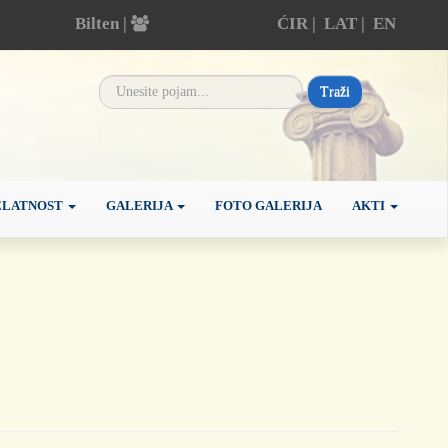
Bilten |
ĆIR
|
LAT
|
EN
Traži
ELATNOST
GALERIJA
FOTO GALERIJA
AKTI