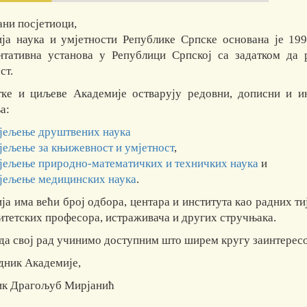
ни посјетиоци,
ја наука и умјетности Републике Српске основана је 199
нтативна установа у Републици Српској са задатком да 
ст.
тке и циљеве Академије остварују редовни, дописни и и
а:
јељење друштвених наука
јељење за књижевност и умјетност
,
јељење природно-математичких и техничких наука
и
јељење медицинских наука
.
ја има већи број одбора, центара и института као радних ти
итетских професора, истраживача и других стручњака.
да свој рад учинимо доступним што ширем кругу заинтересо
дник Академије,
к Драгољуб Мирјанић