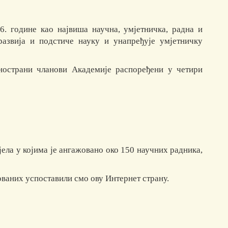
6. године као највиша научна, умјетничка, радна и
развија и подстиче науку и унапређује умјетничку
нострани чланови Академије распоређени у четири
јела у којима је ангажовано око 150 научних радника,
ваних успоставили смо ову Интернет страну.