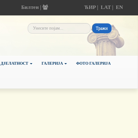
Билтен |
ЋИР
|
LAT
|
EN
Тражи
 ДЈЕЛАТНОСТ
ГАЛЕРИЈА
ФОТО ГАЛЕРИЈА