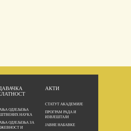
ДАВАЧКА
АКТИ
ЕЛАТНОСТ
СТАТУТ АКАДЕМИЈЕ
АЊА ОДЈЕЉЕЊА
ПРОГРАМ РАДА И
ШТВЕНИХ НАУКА
ИЗВЈЕШТАЈИ
АЊА ОДЈЕЉЕЊА ЗА
ЈАВНЕ НАБАВКЕ
ЖЕВНОСТ И