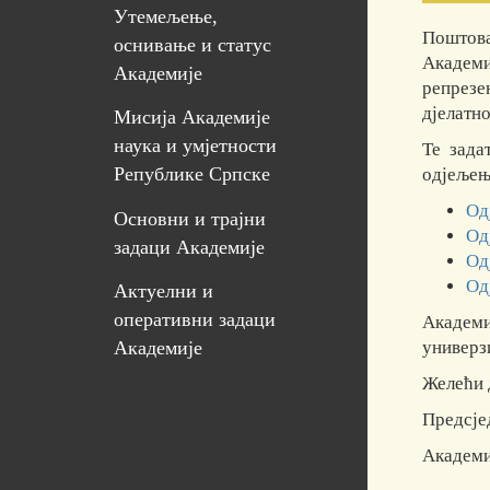
Утемељење,
Поштова
оснивање и статус
Академи
Академије
репрезе
дјелатно
Мисија Академије
наука и умјетности
Те зада
Републике Српске
одјељењ
Од
Основни и трајни
Од
задаци Академије
Од
Од
Актуелни и
оперативни задаци
Академи
универз
Академије
Желећи 
Предсје
Академи