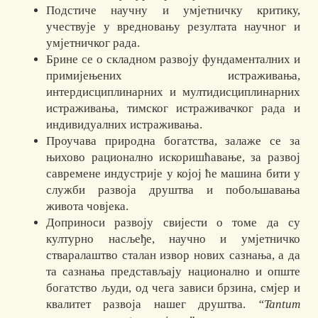
Подстиче научну и умјетничку критику,
учествује у вредновању резултата научног и
умјетничког рада.
Брине се о складном развоју фундаменталних и
примијењених истраживања,
интердисциплинарних и мултидисциплинарних
истраживања, тимског истраживачког рада и
индивидуалних истраживања.
Проучава природна богатства, залаже се за
њихово рационално искоришћавање, за развој
савремене индустрије у којој ће машина бити у
служби развоја друштва и побољшавања
живота човјека.
Доприноси развоју свијести о томе да су
културно насљеђе, научно и умјетничко
стваралаштво сталан извор нових сазнања, а да
та сазнања представљају национално и опште
богатство људи, од чега зависи брзина, смјер и
квалитет развоја нашег друштва.
“Tantum