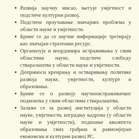
Развија научну мисао, његује умјетност и
подстиче културни развој.
Подстиче проучавање значајних проблема у
области науке и умјетности.
Брине се да се научне информације третирају
као значајан стратешки ресурс.
Организује и координира истраживања у свим
областима науке, подстиче слободу
стваралаштва у области науке и умјетности.
Доприноси креирању и остваривању политике
развоја науке, умјетности, културе и
образовања.
Брине се о развоју научноистраживачког
подмлатка у свим областима стваралаштва.
Залаже се за развој институција у области
науке, умјетности, изградњу кадрова (у области
науке и умјетности), подизање квалитета
образовања свих грађана и равномјеран
економски и културни развој РС.