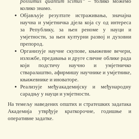
possumus quantum scimus”
– толико можемо
колико знамо.
Објављује резултате истраживања, значајна
научна и умјетничка дјела која су од интереса
за Републику, за њен реноме у науци и
умјетности, за њен културни развој и духовни
препород.
Организује научне скупове, књижевне вечери,
изложбе, предавања и друге сличне облике рада
који подстичу научно и умјетничко
стваралаштво, афирмишу научнике и умјетнике,
књижевнике и иноваторе.
Реализује међуакадемијску и међународну
сарадњу у науци и умјетности.
На темељу наведених општих и стратешких задатака
Академија утврђује краткорочне, годишње и
оперативне задатке.