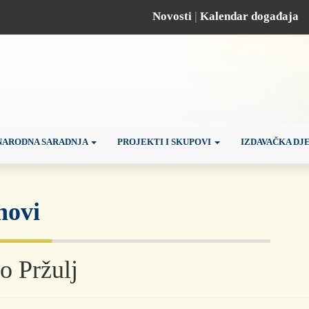
Novosti
|
Kalendar događaja
ARODNA SARADNJA
PROJEKTI I SKUPOVI
IZDAVAČKA DJ
novi
o Pržulj