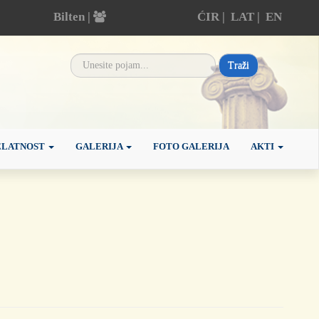
Bilten |
ĆIR
|
LAT
|
EN
Traži
ELATNOST
GALERIJA
FOTO GALERIJA
AKTI