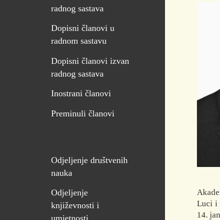
radnog sastava
Dopisni članovi u
radnom sastavu
Dopisni članovi izvan
radnog sastava
Inostrani članovi
Preminuli članovi
Odjeljenje društvenih
nauka
Akadem
Odjeljenje
Luci i
književnosti i
14. ja
umjetnosti