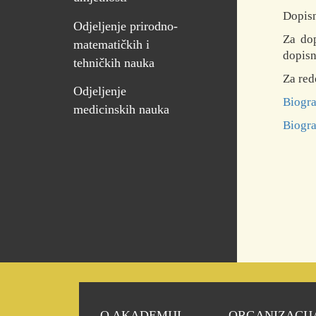
Dopisn
Odjeljenje prirodno-
Za dop
matematičkih i
dopisn
tehničkih nauka
Za red
Odjeljenje
Biogra
medicinskih nauka
Biograf
O AKADEMIJI
ORGANIZACIJ