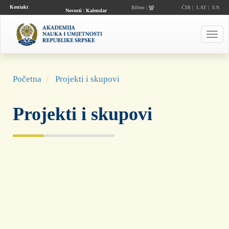
Kontakt
Bilten |
ĆIR
|
LAT
|
EN
Novosti
|
Kalendar
događaja
Toggl
navig
Početna
Projekti i skupovi
Projekti i skupovi