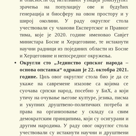
зрачења на популацију ове и будућих
генерација и биосферу на овом простору и у
широј околини. У раду округлог стола
учествовали су чланови Експертског и Правног
тима, које је 2020. године именовао Савјет
министара Босне и Херцеговине, те истакнути
научни радници из појединих области из Босне
и Херцеговине и непосредног окружења.
Округли сто „Јединство српског народа –
основа опстанка“ одржан је 22. октобра 2021.
године.
Циљ овог округлог стола био је да се
укаже на савремене изазове са којима се
суочава српски народ, посебно у БиХ, а који
утичу на очување његове културе, језика, писма
и укупних друштвено-политичких потреба и
права на организовање у складу са свим
демократским принципима, који су осигурани и
другим народима. У раду овог округлог стола
учествовали су истакнути научни и друштвени