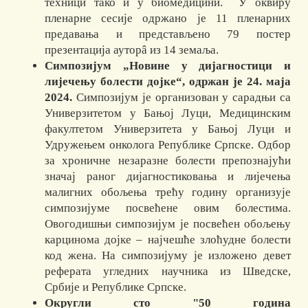
техници тако и у биомедицини. У оквиру
пленарне сесије одржано је 11 пленарних
предавања и представљено 79 постер
презентација ауторâ из 14 земаља.
Симпозијум „Новине у дијагностици и
лијечењу болести дојке“, одржан је 24. маја
2024.
Симпозијум је организован у сарадњи са
Универзитетом у Бањој Луци, Медицинским
факултетом Универзитета у Бањој Луци и
Удружењем онколога Републике Српске. Одбор
за хроничне незаразне болести препознајући
значај раног дијагностиковања и лијечења
малигних обољења трећу годину организује
симпозијуме посвећене овим болестима.
Овогодишњи симпозијум је посвећен обољењу
карцинома дојке – најчешће злоћудне болести
код жена. На симпозијуму је изложено девет
реферата угледних научника из Шведске,
Србије и Републике Српске.
О
кругли сто "50 година