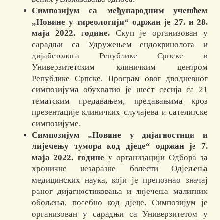
Симпозијум са међународним учешћем
„Новине у тиреологији“ одржан је 27. и 28.
маја 2022. године.
Скуп је организован у
сарадњи са Удружењем ендокринолога и
дијабетолога Републике Српске и
Универзитетским клиничким центром
Републике Српске. Програм овог дводневног
симпозијума обухватио је шест сесија са 21
тематским предавањем, предавањима кроз
презентације клиничких случајева и сателитске
симпозијуме.
Симпозијум „Новине у дијагностици и
лијечењу тумора код дјеце“ одржан је 7.
маја 2022. године
у организацији Одбора за
хроничне незаразне болести Одјељења
медицинских наука, који је препознао значај
раног дијагностиковања и лијечења малигних
обољења, посебно код дјеце. Симпозијум је
организован у сарадњи са Универзитетом у