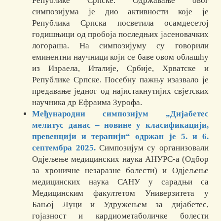
Републике Српске. Одржавање овог
симпозијума је дио активности које је
Република Српска посветила осамдесетој
годишњици од пробоја последњих јасеновачких
логораша. На симпозијуму су говорили
еминентни научници који се баве овом облашћу
из Израела, Италије, Србије, Хрватске и
Републике Српске. Посебну пажњу изазвало је
предавање једног од најистакнутијих свјетских
научника др Ефраима Зурофа.
Међународни симпозијум „Дијабетес
мелитус данас – новине у класификацији,
превенцији и терапији“ одржан је 5. и 6.
септембра 2025.
Симпозијум су организовали
Одјељење медицинских наука АНУРС-а (Одбор
за хроничне незаразне болести) и Одјељење
медицинских наука САНУ у сарадњи са
Медицинским факултетом Универзитета у
Бањој Луци и Удружењем за дијабетес,
гојазност и кардиометаболичке болести