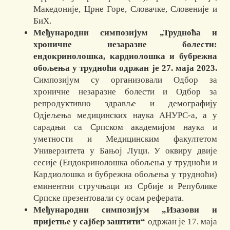
Македоније, Црне Горе, Словачке, Словеније и
БиХ.
Међународни симпозијум „Трудноћа и
хроничне незаразне болести:
ендокринолошка, кардиолошка и бубрежна
обољења у трудноћи одржан је 27. маја 2023.
Симпозијум су организовали Одбор за
хроничне незаразне болести и Одбор за
репродуктивно здравље и демографију
Одјељења медицинских наука АНУРС-а, а у
сарадњи са Српском академијом наука и
уметности и Медицинским факултетом
Универзитета у Бањој Луци. У оквиру двије
сесије (Ендокринолошка обољења у трудноћи и
Кардиолошка и бубрежна обољења у трудноћи)
еминентни стручњаци из Србије и Републике
Српске презентовали су осам реферата.
М
еђународни симпозијум
„
Изазови и
пријетње у сајбер заштити
“
одржан је 17. маја