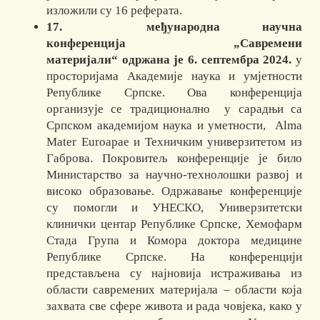
изложили су 16 реферата.
17.
међународна научна
конференција „Савремени
материјали“ одржана је 6. септембра 2024.
у
просторијама Академије наука и умјетности
Републике Српске. Ова конференција
организује се традиционално у сарадњи са
Српском академијом наука и уметности, Alma
Mater Euroapae и Техничким универзитетом из
Габрова. Покровитељ конференције је било
Министарство за научно-технолошки развој и
високо образовање. Одржавање конференције
су помогли и УНЕСКО, Универзитетски
клинички центар Републике Српске, Хемофарм
Стада Група и Комора доктора медицине
Републике Српске. На конференцији
представљена су најновија истраживања из
области савремених материјала – области која
захвата све сфере живота и рада човјека, како у