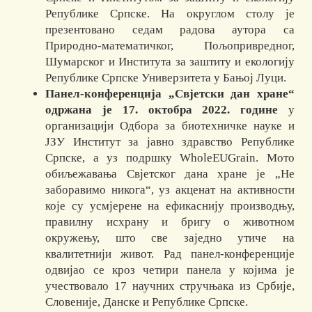
Републике Српске. На округлом столу је
презентовано седам радова аутора са
Природно-математичког, Пољопривредног,
Шумарског и Института за заштиту и екологију
Републике Српске Универзитета у Бањој Луци.
Панел-конференција „Свјетски дан хране“
одржана је 17. октобра 2022. године
у
организацији Одбора за биотехничке науке и
ЈЗУ Институт за јавно здравство Републике
Српске, а уз подршку WholeEUGrain. Мото
обиљежавања Свјетског дана хране је „Не
заборавимо никога“, уз акценат на активности
које су усмјерене на ефикаснију производњу,
правилну исхрану и бригу о животном
окружењу, што све заједно утиче на
квалитетнији живот. Рад панел-конференције
одвијао се кроз четири панела у којима је
учествовало 17 научних стручњака из Србије,
Словеније, Данске и Републике Српске.