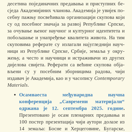
десетина појединачних предавања и приступних бе­
сједа Акаде­ми­јиних чланова. Академија је увијек по­
себну па­жњу пос­ве­ћи­ва­ла ор­га­ни­зацији ску­пова који
су од посебног зна­чаја за раз­вој Републике Српске,
за очу­вање ње­ног научног и културног идентитета и
побољ­шање и унапређење ква­ли­те­та жи­во­та. На тим
скуповима ре­фе­рате су изла­гали нај­углед­ни­ји науч­
ници из Репу­блике Српске, Србије, земаља у ок­ру­
жењу, а често и научници и ис­траживачи из дру­гих
дијелова свијета. Реферати са ве­ћине ску­пова об­ја­
вље­ни су у посебним збор­ни­цима ра­дова, чији
издавач је Академија, као и у часопису
Contemporary
Materials
.
Осамнаеста
међународна научна
конференција „Савремени материјали“
одржана је 12. септембра 2025. године
.
Презентовано је осам пленарних предавања и
100 постер презентацијa чији аутори долазе из
14 земаља: Босне и Херцеговинe, Бугарскe,