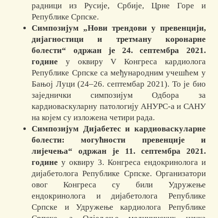
радници из Русије, Србије, Црне Горе и
Републике Српске.
С
импозијум „Нови трендови у превенцији,
дијагностици и третману коронарне
болести“ одржан је 24. септембра 2021.
године
у оквиру V Конгреса кардиолога
Републике Српске са међународним учешћем у
Бањој Луци (24‒26. септембар 2021). То је био
заједнички симпозијум Одбора за
кардиоваскуларну патологију АНУРС-а и САНУ
на којем су изложена четири рада.
Симпозијум Дијабетес и кардиоваскуларне
болести: могућности превенције и
лијечења“
одржан је 11. септембра 2021.
године
у оквиру 3. Конгреса ендокринолога и
дијабетолога Републике Српске. Организатори
овог Конгреса су били Удружење
ендокринолога и дијабетолога Републике
Српске и Удружење кардиолога Републике