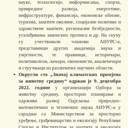
науке, технологије, информисања, спорта,
привредног развоја, енергетике,
инфраструктуре, финансија, економске обнове,
туризма, заштите околине, социјалне политике и
здравствене заштите, регионалне безбједности,
усклађивања законских прописа и др. На скупу
су учествовали чланови АНУРС-а,
представници других академија наука и
умјетности, те правници, историчари,
политиколози, љекари, економисти, аналитичари
и стручњаци из различитих научних области.
Округли сто „Значај климатских промјена
за животну средину“ одржан је 9. децембра
2022. године
у организацији Одбора за
животну средину, просторно планирање и
одрживи развој Одјељења природно-
математичких и техничких наука АНУРС-а у
сарадњи са Министарством за просторно
уређење, грађевинарство и екологију Републике
Српске и Институтом за заштиту и екологију