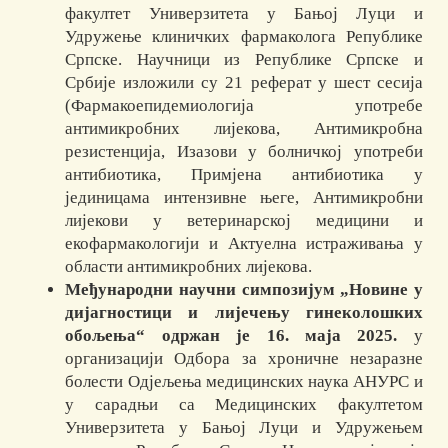
факултет Универзитета у Бањој Луци и
Удружење клиничких фармаколога Републике
Српске. Научници из Републике Српске и
Србије изложили су 21 реферат у шест сесија
(Фармакоепидемиологија употребе
антимикробних лијекова, Антимикробна
резистенција, Изазови у болничкој употреби
антибиотика, Примјена антибиотика у
јединицама интензивне његе, Антимикробни
лијекови у ветеринарској медицини и
екофармакологији и Актуелна истраживања у
области антимикробних лијекова.
Међународни научни симпозијум
„
Новине у
дијагностици и лијечењу гинеколошких
обољења
“ одржан је 16. маја 2025.
у
организацији Одбора за хроничне незаразне
болести Одјељења медицинских наука АНУРС и
у сарадњи са Медицинских факултетом
Универзитета у Бањој Луци и Удружењем