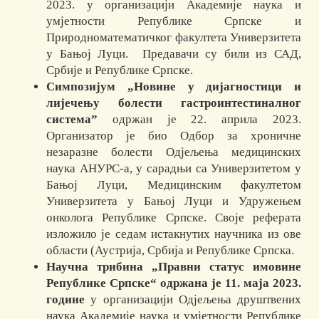
2023. у организацији Академије наука и
умјетности Републике Српске и
Природноматематичког факултета Универзитета
у Бањој Луци. Предавачи су били из САД,
Србије и Републике Српске.
Симпозијум „Новине у дијагностици и
лијечењу болести гастроинтестиналног
системаˮ
одржан је 22. априла 2023.
Организатор је био Одбор за хроничне
незаразне болести Одјељења медицинских
наука АНУРС-а, у сарадњи са Универзитетом у
Бањој Луци, Медицинским факултетом
Универзитета у Бањој Луци и Удруже­њем
онколога Републике Српске. Своје реферата
изложило је седам истакнутих научника из ове
области (Аустрија, Србија и Републике Српска.
Научна трибина „Правни статус имовине
Републике Српске“ одржана је 11. маја 2023.
године
у организацији Одјељења друштвених
наука Академије наука и умјетности Републике