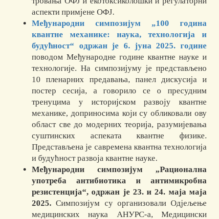
тровања ОФЈ и екотоксиколошки и регулаторни
аспекти примјене ОФЈ.
Међународни симпозијум „100 година
квантне механике: наука, технологија и
будућност“ одржан је 6. јуна 2025. године
поводом Међународне године квантне науке и
технологије. На симпозијуму је представљено
10 пленарних предавања, панел дискусија и
постер сесија, а говорило се о пресудним
тренуцима у историјском развоју квантне
механике, доприносима који су обликовали ову
област све до модерних теорија, разумијевања
суштинских аспеката квантне физике.
Представљена је савремена квантна технологија
и будућност развоја квантне науке.
М
еђународни симпозијум
„
Рационална
употреба антибиотика и антимикробна
резистенција
“
,
одржан је
23. и 24. маја маја
2025.
Симпозијум су организовали Одјељење
медицинских наука АНУРС-а, Медицински