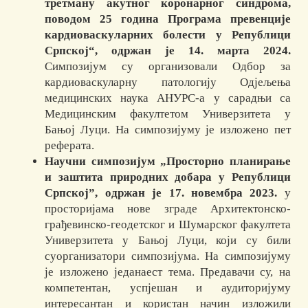
третману акутног коронарног синдрома,
поводом 25 година Програма превенције
кардиоваскуларних болести у Републици
Српској“, одржан је 14. марта 2024.
Симпозијум су организовали Одбор за
кардиоваскуларну патологију Одјељења
медицинских наука АНУРС-а у сарадњи са
Медицинским факултетом Универзитета у
Бањој Луци. На симпозијуму је изложено пет
реферата.
Научни симпозијум „Просторно планирање
и заштита природних добара у Републици
Српској”, одржан је 17. новембра 2023.
у
просториjaма нове зграде Архитектонско-
грађевинско-геодетског и Шумарског факултета
Универзитета у Бањој Луци, који су били
суорганизатори симпозијума. На симпозијуму
је изложено једанаест тема. Предавачи су, на
компетентан, успјешан и аудиторијуму
интересантан и користан начин изложили