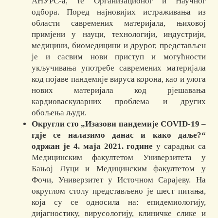
АНУРС-а, те Организационог и Научног
одбора. Поред најновијих истраживања из
области савремених материјала, њиховој
примјени у науци, технологији, индустрији,
медицини, биомедицини и друрог, представљен
је и сасвим нови приступ и могућности
укључивања употребе савремених материјала
код појаве пандемије вируса корона, као и улога
нових материјала код рјешавања
кардиоваскуларних проблема и других
обољења људи.
Округли сто „Изазови пандемије COVID-19 –
гдје се налазимо данас и како даље?“
одржан је 4. маја 2021. године
у сарадњи са
Медицинским факултетом Универзитета у
Бањој Луци и Медицинским факултетом у
Фочи, Универзитет у Источном Сарајеву. На
округлом столу представљено је шест питања,
која су се односила на: епидемиологију,
дијагностику, вирусологију, клиничке слике и