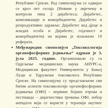
Републике Српске. Рад симпозијума се одвијао
се кроз пет сесија (Новине у лијечењу и
контроли типа 2 дијабетеса; Дијабетес,
компликације и коморбидитети; Дијабетес и
репродуктивно здравље; Дијабетес код дјеце и
младих особа и Дијабетес, гојазност и
коморбидитети) на којима је изложено 19
реферата.
Међународни симпозијум „Токсикологија
органофосфорних једињења“ одржан је 3.
јула 2025. године.
Организовали су га
Одјељење медицинских наука АНУРС-а,
Медицински факултет Универзитета у Бањој
Луци и Удружење токсиколога Републике
Српске. На симпозијуму су представљени сви
битни аспекти токсикологије органофосфорних
једињења (ОФЈ) – нервних бојних отрова и
пестицида – дијагностика тровања ОФЈ, избор
антидота који се користе у терапији акутног