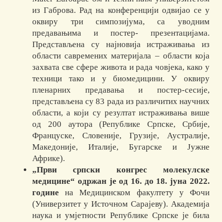
из Габрова. Рад на конференцији одвијао се у
оквиру три симпозијума, са уводним
предавањима и постер- презентацијама.
Представљена су најновија истраживања из
области савремених материјала – области која
захвата све сфере живота и рада човјека, како у
техници тако и у биомедицини. У оквиру
пленарних предавања и постер-сесије,
представљена су 83 рада из различитих научних
области, а који су резултат истраживања више
од 200 аутора (Републике Српске, Србије,
Француске, Словеније, Грузије, Аустралије,
Македоније, Италије, Бугарске и Јужне
Африке).
„Први српски конгрес молекулске
медицине“ одржан је од 16. до 18. јуна 2022.
године
на Медицинском факултету у Фочи
(Универзитет у Источном Сарајеву). Академија
наука и умјетности Републике Српске је била