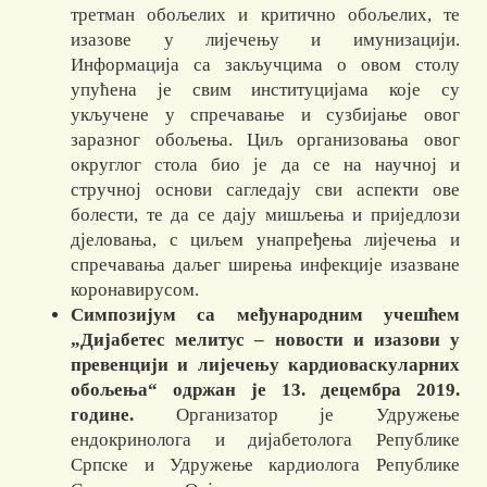
третман обољелих и критично обољелих, те
изазове у лијечењу и имунизацији.
Информација са закључцима о овом столу
упућена је свим институцијама које су
укључене у спречавање и сузбијање овог
заразног обољења. Циљ организовања овог
округлог стола био је да се на научној и
стручној основи сагледају сви аспекти ове
болести, те да се дају мишљења и приједлози
дјеловања, с циљем унапређења лијечења и
спречавања даљег ширења инфекције изазване
коронавирусом.
Симпозијум са међународним учешћем
„Дијабетес мелитус – новости и изазови у
превенцији и лијечењу кардиоваскуларних
обољења“ одржан је 13. децембра 2019.
године.
Организатор је Удружење
ендокринолога и дијабетолога Републике
Српске и Удружење кардиолога Републике