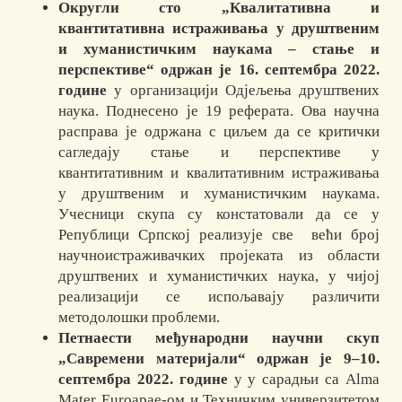
Округли сто „Квалитативна и
квантитативна истраживања у друштвеним
и хуманистичким наукама – стање и
перспективе“ одржан је 16. септембра 2022.
године
у организацији Одјељења друштвених
наука. Поднесено је 19 реферата. Ова научна
расправа је одржана с циљем да се критички
сагледају стање и перспективе у
квантитативним и квалитативним истраживања
у друштвеним и хуманистичким наукама.
Учесници скупа су констатовали да се у
Републици Српској реализује све већи број
научно­ис­тра­жи­вач­ких пројеката из области
друштвених и хуманистичких наука, у чијој
реализацији се испољавају различити
методолошки проблеми.
Петнаести међународни научни скуп
„Савремени материјали“ одржан је 9–10.
септембра 2022. године
у у сарадњи са Alma
Mater Euroapae-ом и Техничким универзитетом