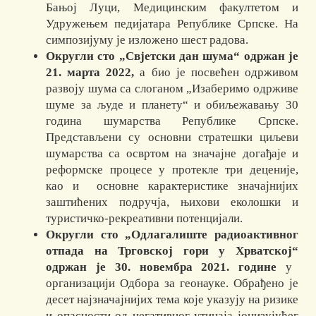
Бањој Луци, Медицинским факултетом и
Удружењем педијатара Републике Српске. На
симпозијуму је изложено шест радова.
Округли сто „Свјетски дан шума“ одржан је
21. марта 2022,
а био је посвећен одрживом
развоју шума са слоганом „Изаберимо одрживе
шуме за људе и планету“ и обиљежавању 30
година шумарства Републике Српске.
Представљени су основни стратешки циљеви
шумарства са освртом на значајне догађаје и
реформске процесе у протекле три деценије,
као и основне карактеристике значајнијих
заштићених подручја, њихови еколошки и
туристичко-рекреативни потенцијали.
Округли сто „Одлагалиште радиоактивног
отпада на Трговској гори у Хрватској
“
одржан је 30. новембра 2021. године
у
организацији Одбора за геонауке. Обрађено је
десет најзначајнијих тема које указују на ризике
и опасности од негативног утицаја јонизујућег