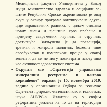
Медицински факултет Универзитета у Бањој
Лу­ци. Министарство здравља и социјалне за­
шти­те Републике Српске акредитовало је овај
скуп, у оквиру програма континуиране еду­ка­
ције здравствених радника, с ци­љем стицања
нових знања и вјештина кроз праћење и
примјену савремених научних и струч­них
достигнућа. Закључено је да превенција,
третман и кон­тро­ла малигних болести чине
свеобухватан и комплексан процес у свакој
земљи и да се не могу посматрати искључиво
као активност здравственог система.
Округли сто „Стратегија управљања
минералним ресурсима и њихово
коришћење“ одржан је 15. новембра 2019.
године
у организацији Одбора за геонауке
Одјељења природно-математичких и техничких
наука АНУРС-а. Излагачи су у својим
рефератима указали на то да на територији