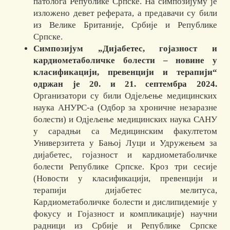
патолога Републике Српске. На симпозијуму је
изложено девет реферата, а предавачи су били
из Велике Британије, Србије и Републике
Српске.
Симпозијум
„
Дијабетес, гојазност и
кардиометаболичке болести – новине у
класификацији, превенцији и терапији
“
одржан је 20. и 21. септембра 2024.
Организатори су били Одјељење медицинских
наука АНУРС-а (Одбор за хроничне незаразне
болести) и Одјељење медицинских наука САНУ
у сарадњи са Медицинским факултетом
Универзитета у Бањој Луци и Удружењем за
дијабетес, гојазност и кардиометаболичке
болести Републике Српске. Кроз три сесије
(Новости у класификацији, превенцији и
терапији дијабетес мелитуса,
Кардиометаболичке болести и дислипидемије у
фокусу и Гојазност и компликације) научни
радници из Србије и Републике Српске