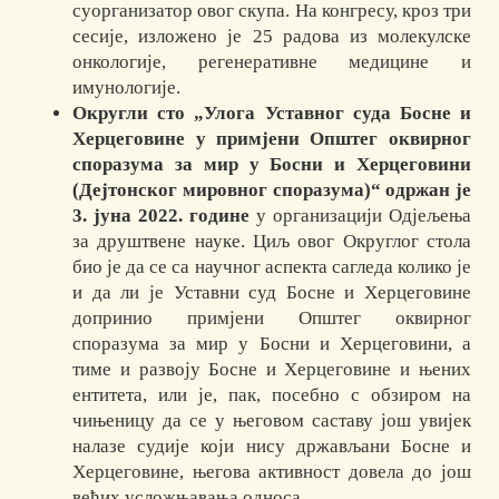
суорганизатор овог скупа. На конгресу, кроз три
сесије, изложено је 25 радова из молекулске
онкологије, регенеративне медицине и
имунологије.
Округли сто „Улога Уставног суда Босне и
Херцеговине у примјени Општег оквирног
споразума за мир у Босни и Херцеговини
(Дејтонског мировног споразума)“ одржан је
3. јуна 2022. године
у организацији Одјељења
за друштвене науке. Циљ овог Округлог стола
био је да се са научног аспекта сагледа колико је
и да ли је Уставни суд Босне и Херцеговине
допринио примјени Општег оквирног
споразума за мир у Босни и Херцеговини, а
тиме и развоју Босне и Херцеговине и њених
ентитета, или је, пак, посебно с обзиром на
чињеницу да се у његовом саставу још увијек
налазе судије који нису држављани Босне и
Херцеговине, његова активност довела до још
већих усложњавања односа.