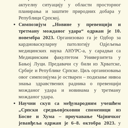
актуелну ситуацију у области просторног
планирања и заштите природних добара у
Републици Српској.
Симпозијум „Новине у превенцији и
третману можданог удара“ одржан је 10.
новембра 2023.
Организовао га је Одбор за
кардиоваскуларну патологију Одјељења
медицинских наука АНУРС-а, у сарадњи са
Медицинским факултетом Универзитета у
Бањој Луци. Предавачи су били из Хрватске,
Србије и Републике Српске. Циљ организовања
овог симпозијума је оства­рен – подизање нивоа
знања здравствених радника о превенцији
можданог удара и новинама у третману
можданог удара.
Научни скуп са међународним учешћем
„Српски средњовјековни споменици из
Босне и Хума – проучавање Чајничког
јеванђеља одржан је 6–8. октобра 2023.
у