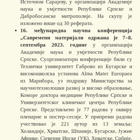
Источном Сарајеву, у организацији Академије
наука и умјетности Републике Српске и
Дабробосанске митрополије. На скупу је
изложено више од 30 реферата.
16.
међународн
а
научн
а конференција
„Савремени материјали одржан
а
је 7–8.
септембра 2023. године
у организацији
Академије наука и умјетности Републике
Српске. Суорганизатори конференције били су
Технички универзитет Габрово из Бугарске и
ви­со­кошколска установа Alma Mater Europaea
из Марибора, уз подршку Министарства за
научнотехнолошки развој и високо образовање,
Коморе доктора медицине Републике Српске и
Универзитетског клиничког центра Републике
Српске. Представљено је 77 радова у оквиру
пленарне и постер-сесије. У припреми радова
учествовао је 221 аутор из 13 земаља:
Холандије, Хрватске, Шпаније, Бугарске, Јужне
Африке, Сјеверне Ирске (УК), Хрватске, Србије,