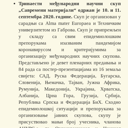
Тринаести међународни научни скуп
„Савремени материјали“ одржан је 10. и 11.
септембра 2020. године.
Скуп је организован у
сарадњи са Alma mater Europaea и Техничким
универзитетом из Габрова. Скуп је припремљен
у складу са свим епидемиолошким
препорукама изазваним пандемијом
коронавирусом и критеријумима за
организацију међународних научних скупова.
Представљено је девет пленарних предавања и
84 рада са постер-презентацијама из 16 земаља
свијета: САД, Руска Федерација, Бугарска,
Словенија, Њемачка, Тајван, Јужна Африка,
Румунија, Македонија, Украјина, Хрватска,
Албанија, Црна Гора, Грузија, Србија,
Република Српска и Федерација БиХ. Сходно
епидемиолошкој ситуацији и препорукама за
организовање јавних скупова, скупу је
присуствовао мањи број учесника, чланова