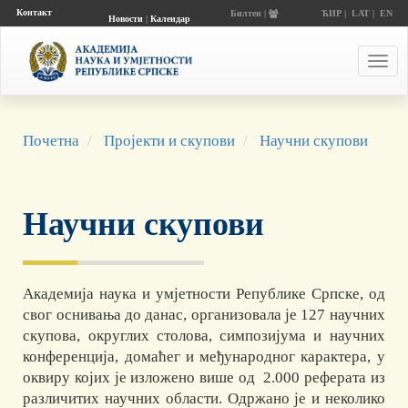
Контакт
Билтен |
ЋИР
|
LAT
|
EN
Новости
|
Календар
догађаја
Toggl
navig
Почетна
Пројекти и скупови
Научни скупови
Научни скупови
Академија наука и умјетности Републике Српске, од
свог ос­нивања до да­нас, организовала је 127 научних
скупова, округлих сто­лова, симпозијума и научних
конференција, домаћег и ме­ђу­на­род­ног ка­рак­тера, у
ок­ви­ру којих је изло­жено више од 2.000 реферата из
ра­зли­чи­тих научних области. Одржано је и неколико