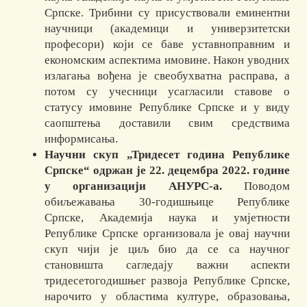
Српске. Трибини су присуствовали еминентни
научници (академици и универзитетски
професори) који се баве уставноправним и
економским аспектима имовине. Након уводних
излагања вођена је свеобухватна расправа, а
потом су учесници усагласили ставове о
статусу имовине Републике Српске и у виду
саопштења доставили свим средствима
информисања.
Научни скуп „Тридесет година Републике
Српске“ одржан је 22. децембра 2022. године
у организацији АНУРС-а.
Поводом
обиљежавања 30-годишњице Републике
Српске, Академија наука и умјетности
Републике Српске организовала је овај научни
скуп чији је циљ био да се са научног
становишта сагледају важни аспекти
тридесетогодишњег развоја Републике Српске,
нарочито у областима културе, образовања,