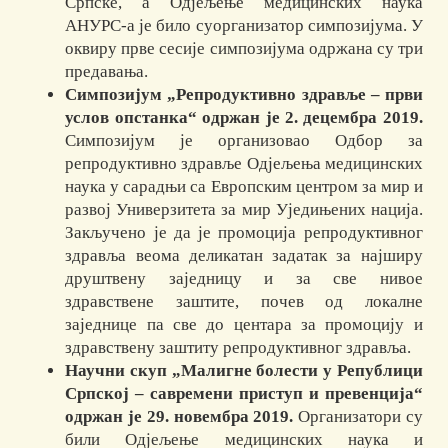
Српске, а Одјељење медицинских наука
АНУРС-а је било суорганизатор симпозијума. У
оквиру прве сесије симпозијума одржана су три
предавања.
Симпозијум „Репродуктивно здравље – први
услов опстанка“ одржан је 2. децембра 2019.
Симпозијум је организовао Одбор за
репродуктивно здравље Одјељења медицинских
наука у сарадњи са Европским центром за мир и
развој Универзитета за мир Уједињених нација.
Закључено је да је промоција репродуктивног
здравља веома деликатан задатак за најширу
друштвену заједницу и за све нивое
здравствене заштите, почев од локалне
заједнице па све до центара за промоцију и
здравствену заштиту репродуктивног здравља.
Научни скуп „Малигне болести у Републици
Српској – савремени приступ и пре­вен­ција“
одржан је 29. новембра 2019.
Орга­низатори су
били Одјељење медицинских наука и