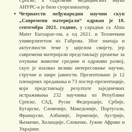
Српске, а Одјељење медицинских наука
АНУРС-а је било суорганизатор.
Четрнаести међународни научни скуп
„Савремени материјали“ одржан је 10.
септембра 2021. године,
у сарадњи са Alma
Mater Euroapae-ом, а од 2021. и Техничким
универзитетом из Габрова. Због значаја и
актуелности теме у цијелом свијету, јер
савремени материјали представљају рјешење за
очување животне средине и одрживи развој,
скуп је изазвао велико интересовање научне,
стручне и шире јавности. Презентовано је 12
пленарних предавања и 73 постер-презентације,
који представљају резултате заједничких
истраживања 232 научника из Републике
Српске, САД, Руске Федерације, Србије,
Бугарске, Словеније, Македоније, Португала,
Француске, Албаније, Јерменије, Аустрије,
Њемачке, Холандије, Словачке, Јужне Африке и
Украјине.