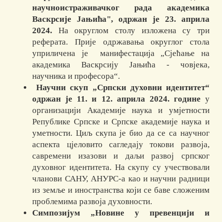
научноистраживачког рада академика
Васкрсије Јањића",
одржан је 23. априла
2024.
На округлом столу изложена су три
реферата. Прије одржавања округлог стола
уприличена је манифестација „Сјећање на
академика Васкрсију Јањића - човјека,
научника и професора“.
Научни скуп „Српски духовни идентитет
“
одржан је
11. и 12. априла 2024. године
у
организацији Академије наука и умјетности
Републике Српске и Српске академије наука и
уметности. Циљ скупа је био да се са научног
аспекта цјеловито сагледају токови развоја,
савремени изазови и даљи развој српског
духовног идентитета. На скупу су учествовали
чланови САНУ, АНУРС-а као и научни радници
из земље и иностранства који се баве сложеним
проблемима развоја духовности.
Симпозијум „Новине у превенцији и