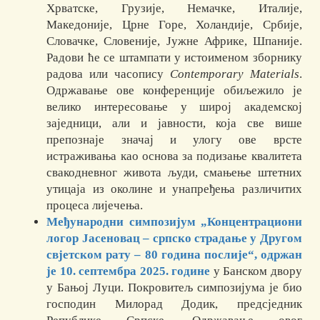
Хрватскe, Грузијe, Немачкe, Италијe,
Македонијe, Црнe Горe, Холандијe, Србијe,
Словачкe, Словенијe, Јужнe Африкe, Шпанијe.
Радови ће се штампати у истоименом зборнику
радова или часопису
Contemporary Materials
.
Одржавање ове конференције обиљежило је
велико интересовање у широј академској
заједници, али и јавности, која све више
препознаје значај и улогу ове врсте
истраживања као основа за подизање квалитета
свакодневног живота људи, смањење штетних
утицаја из околине и унапређења различитих
процеса лијечења.
Међународни симпозијум „Концентрациони
логор Јасеновац – српско страдање у Другом
свјетском рату – 80 година послије“, одржан
је 10. септембра 2025. године
у Банском двору
у Бањој Луци. Покровитељ симпозијума је био
господин Милорад Додик, предсједник