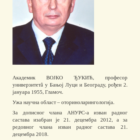
Академик ВОЈКО ЂУКИЋ, професор
универзитетâ у Бањој Луци и Београду, рођен 2.
јануара 1955, Гламоч.
Ужа научна област ‒ оториноларингологија.
За дописног члана АНУРС-а изван радног
састава изабран је 21. децембра 2012, а за
редовног члана изван радног састава 21.
децембра 2018.