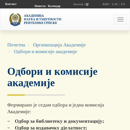
Контакт
Билтен |
ЋИР
|
LAT
|
EN
Новости
|
Календар
догађаја
Toggl
navig
Почетна
Организација Академије
Одбори и комисије академије
Одбори и комисије
академије
Формирано је седам одбора и једна комисија
Академије:
− Одбор за библиотеку и документацију;
− Одбор за издавачку дјелатност;