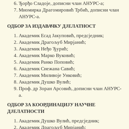
Ђорђо Сладоје, дописни члан АНУРС-а;
Миомирка Драгомировић Трбић, дописни члан
АНУРС-а.
ОДБОР ЗА ИЗДАВАЧКУ ДЈЕЛАТНОСТ
Академик Есад Јакуповић, предсједник;
Академик Драгољуб Мирјанић;
Академик Неђо Ђурић;
Академик Марко Вуковић;
Академик Ранко Поповић;
Академик Снежана Савић;
Академик Миливоје Унковић;
Академик Душко Вулић;
Проф. др Зоран Арсовић, дописни члан АНУРС-
а.
ОДБОР ЗА КООРДИНАЦИЈУ НАУЧНЕ
ДЈЕЛАТНОСТИ
Академик Душко Вулић, предсједник;
Академик Драгољуб Мирјанић;