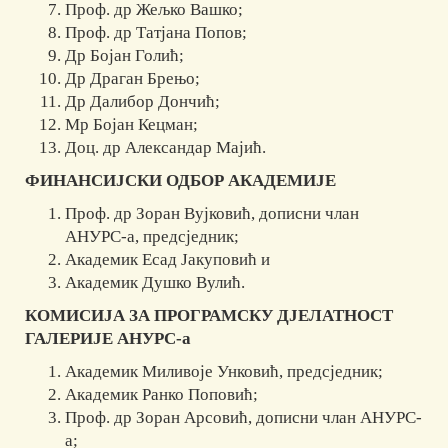
Проф. др Жељко Вашко;
Проф. др Татјана Попов;
Др Бојан Голић;
Др Драган Брењо;
Др Далибор Дончић;
Мр Бојан Кецман;
Доц. др Александар Мајић.
ФИНАНСИЈСКИ ОДБОР АКАДЕМИЈЕ
Проф. др Зоран Вујковић, дописни члан
АНУРС-а, предсједник;
Академик Есад Јакуповић и
Академик Душко Вулић.
КОМИСИЈА ЗА ПРОГРАМСКУ ДЈЕЛАТНОСТ
ГАЛЕРИЈЕ АНУРС-а
Академик Миливоје Унковић, предсједник;
Академик Ранко Поповић;
Проф. др Зоран Арсовић, дописни члан АНУРС-
а;