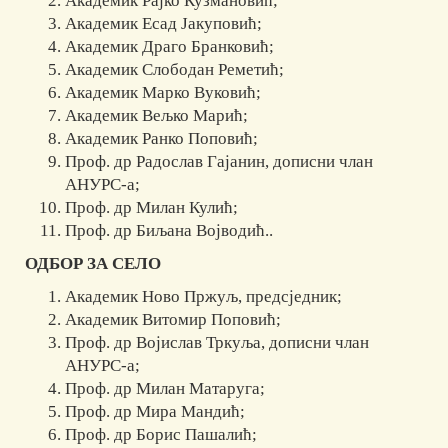
Академик Рајко Кузмановић;
Академик Есад Јакуповић;
Академик Драго Бранковић;
Академик Слободан Реметић;
Академик Марко Вуковић;
Академик Вељко Марић;
Академик Ранко Поповић;
Проф. др Радослав Гајанин, дописни члан
АНУРС-а;
Проф. др Милан Кулић;
Проф. др Биљана Војводић..
ОДБОР ЗА СЕЛО
Академик Ново Пржуљ, предсједник;
Академик Витомир Поповић;
Проф. др Војислав Тркуља, дописни члан
АНУРС-а;
Проф. др Милан Матаруга;
Проф. др Мира Мандић;
Проф. др Борис Пашалић;