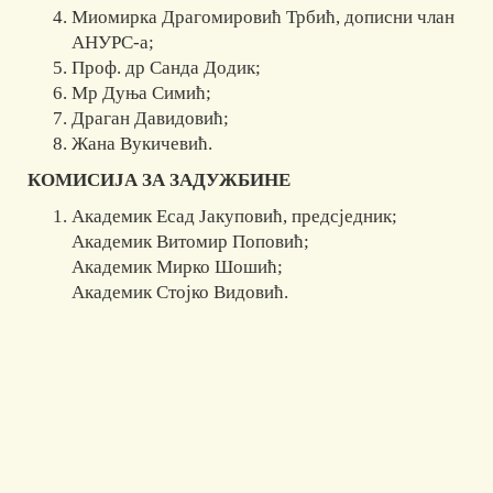
Миомирка Драгомировић Трбић, дописни члан
АНУРС-а;
Проф. др Санда Додик;
Мр Дуња Симић;
Драган Давидовић;
Жана Вукичевић.
КОМИСИЈА ЗА ЗАДУЖБИНЕ
Академик Есад Јакуповић, предсједник;
Академик Витомир Поповић;
Академик Мирко Шошић;
Академик Стојко Видовић.