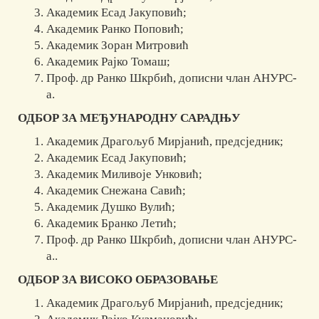
Академик Есад Јакуповић;
Академик Ранко Поповић;
Академик Зоран Митровић
Академик Рајко Томаш;
Проф. др Ранко Шкрбић, дописни члан АНУРС-
а.
ОДБОР ЗА МЕЂУНАРОДНУ САРАДЊУ
Академик Драгољуб Мирјанић, предсједник;
Академик Есад Јакуповић;
Академик Миливоје Унковић;
Академик Снежана Савић;
Академик Душко Вулић;
Академик Бранко Летић;
Проф. др Ранко Шкрбић, дописни члан АНУРС-
а..
ОДБОР ЗА ВИСОКО ОБРАЗОВАЊЕ
Академик Драгољуб Мирјанић, предсједник;