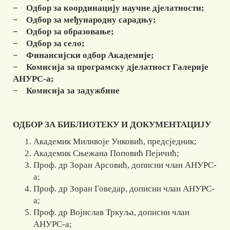
− Одбор за координацију научне дјелатности;
− Одбор за међународну сарадњу;
− Одбор за образовање;
− Одбор за село;
− Финансијски одбор Академије;
− Комисија за програмску дјелатност Галерије
АНУРС-а;
− Комисија за задужбине
ОДБОР ЗА БИБЛИОТЕКУ И ДОКУМЕНТАЦИЈУ
Академик Миливоје Унковић, предсједник;
Академик Сњежана Поповић Пејичић;
Проф. др Зоран Арсовић, дописни члан АНУРС-
а;
Проф. др Зоран Говедар, дописни члан АНУРС-
а;
Проф. др Војислав Тркуља, дописни члан
АНУРС-а;