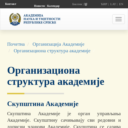
Контакт
Билтен |
ЋИР
|
LAT
|
EN
Новости
|
Календар
догађаја
Toggl
navig
Почетна
Организација Академије
Организациона структура академије
Организациона
структура академије
Скупштина Академије
Скупштина Академије је орган управљања
Академије. Скупштину сачињавају сви редовни и
дописни чланови Академије. Скупштина се сазива