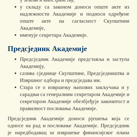
у складу са законом доноси опште акте из
надлежности Академије и подноси одређене
опште акте на сагласност Скупштини
Академије,
именује секретара Академије.
Предсједник Академије
Предсједник Академије представља и заступа
Академију,
сазива сједнице Скупштине, Предсједништва и
Извршног одбора и предсједава им.
Стара се о извршењу њихових закључака и у
сарадњи са генералним секретаром Академије и
секретаром Академије обезбјеђује законитост и
правилност пословања Академије.
Предсједник Академије доноси рјешења која се
односе на рад и пословање Академије. Предсједник
је наредбодавац за извршење финансијског плана