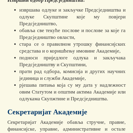
Извршни одбор Предсједништва:
извршава одлуке и закључке Предсједништва и
одлуке Скупштине које му повјери
Предсједништво,
обавља све текуће послове и послове за које га
Предсједништво овласти,
стара се о правилном утрошку финансијских
средстава и о коришћењу имовине Академије,
подноси приједлоге одлука и закључака
Предсједништву и Скупштини,
прати рад одбора, комисија и других научних
јединица и служби Академије,
рјешава питања која су му дата у надлежност
овим Статутом и општим актима Академије или
одлукама Скупжтине и Предсједништва.
Секретаријат Академије
Секретаријат Академије обавља стручне, правне,
финансијске, управне, административне и остале