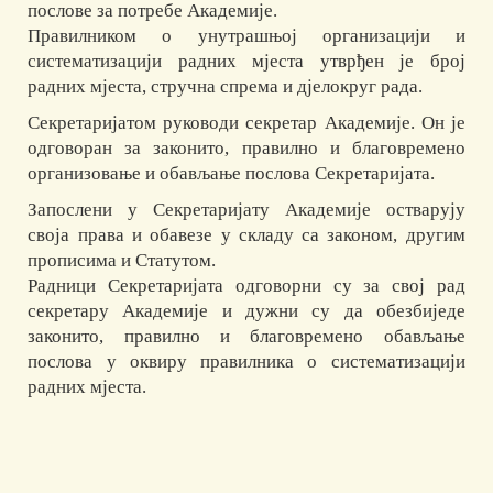
послове за потребе Академије.
Правилником о унутрашњој организацији и
систематизацији радних мјеста утврђен је број
радних мјеста, стручна спрема и дјелокруг рада.
Секретаријатом руководи секретар Академије. Он је
одговоран за законито, правилно и благовремено
организовање и обављање послова Секретаријата.
Запослени у Секретаријату Академије остварују
своја права и обавезе у складу са законом, другим
прописима и Статутом.
Радници Секретаријата одговорни су за свој рад
секретару Академије и дужни су да обезбиједе
законито, правилно и благовремено обављање
послова у оквиру правилника о систематизацији
радних мјеста.