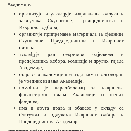
Академије:
организује и усклађује извршавање одлука и
закључака Скупштине, Предсједништва и
Извршног одбора,
организује припремање материјала за сједнице
Скупштине, Предсједништва и Извршног
одбора,
усклађује рад секретара одјељења и
предсједника одбора, комисија и других тијела
Академије,
стара се о академијиним изда њима и одговорни
је уредник издања Академије,
помоћни је наредбодавац за извршење
финансијског плана Академије и њених
фондова,
има и друга права и обавезе у складу са
Статутом и одлукама Извршног одбора и
Предсједништва Академије.