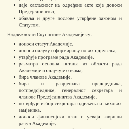
даје сагласност на одређене акте које доноси
Предсједништво,
обавља и друге послове утврђене законом и
Статутом.
Надлежности Скупштине Академије су:
доноси статут Академије,
доноси одлуку о формирању нових одјељења,
утврђује програме рада Академије,
разматра основна питања из области рада
Академије и одлучује о њима,
бира чланове Академије,
бира и разрјешава предсједника,
потпредсједнике, генералног секретара и
чланове Предсједништва Академије,
потврђује избор секретара одјељења и њихових
замјеника,
доноси финансијски план и усваја завршни
рачун Академије,