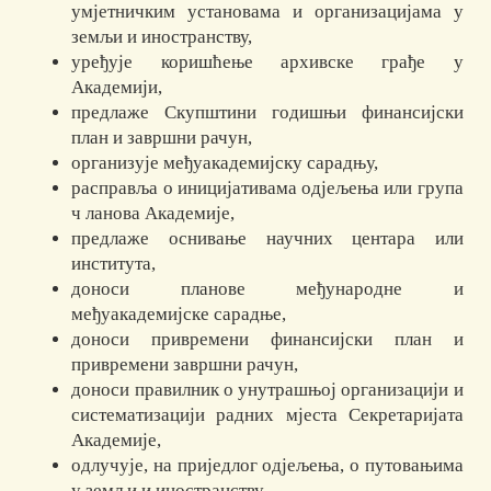
умјетничким установама и организацијама у
земљи и иностранству,
уређује коришћење архивске грађе у
Академији,
предлаже Скупштини годишњи финансијски
план и завршни рачун,
организује међуакадемијску сарадњу,
расправља о иницијативама одјељења или група
ч ланова Академије,
предлаже оснивање научних центара или
института,
доноси планове међународне и
међуакадемијске сарадње,
доноси привремени финансијски план и
привремени завршни рачун,
доноси правилник о унутрашњој организацији и
систематизацији радних мјеста Секретаријата
Академије,
одлучује, на приједлог одјељења, о путовањима
у земљи и иностранству,