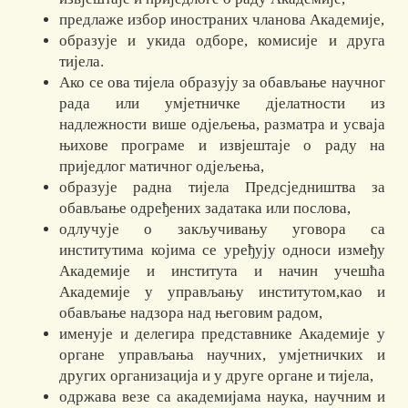
предлаже избор иностраних чланова Академије,
образује и укида одборе, комисије и друга
тијела.
Ако се ова тијела образују за обављање научног
рада или умјетничке дјелатности из
надлежности више одјељења, разматра и усваја
њихове програме и извјештаје о раду на
приједлог матичног одјељења,
образује радна тијела Предсједништва за
обављање одређених задатака или послова,
одлучује о закључивању уговора са
институтима којима се уређују односи између
Академије и института и начин учешћа
Академије у управљању институтом,као и
обављање надзора над његовим радом,
именује и делегира представнике Академије у
органе управљања научних, умјетничких и
других организација и у друге органе и тијела,
одржава везе са академијама наука, научним и