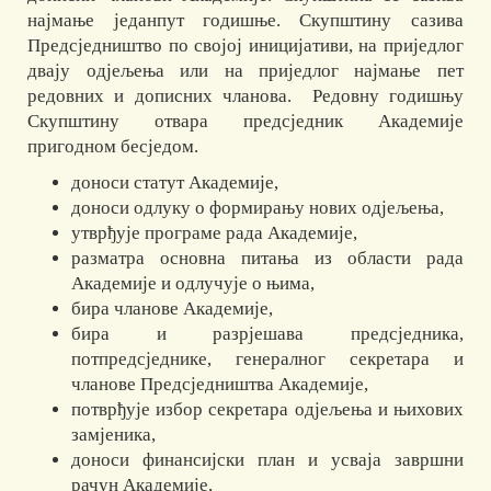
најмање једанпут годишње. Скупштину сазива
Предсједништво по својој иницијативи, на приједлог
двају одјељења или на приједлог најмање пет
редовних и дописних чланова. Редовну годишњу
Скупштину отвара предсједник Академије
пригодном бесједом.
доноси статут Академије,
доноси одлуку о формирању нових одјељења,
утврђује програме рада Академије,
разматра основна питања из области рада
Академије и одлучује о њима,
бира чланове Академије,
бира и разрјешава предсједника,
потпредсједнике, генералног секретара и
чланове Предсједништва Академије,
потврђује избор секретара одјељења и њихових
замјеника,
доноси финансијски план и усваја завршни
рачун Академије,