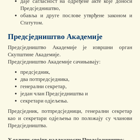
даје сагласност на одређене акте које доноси
Предсједништво,
обавља и друге послове утврђене законом и
Статутом.
Предсједништво Академије
Предсједништво Академије је извршни орган
Скупштине Академије.
Предсједништво Академије сачињавају:
предсједник,
два потпредсједника,
генерални секретар,
један члан Предсједништва и
секретари одјељења.
Предсједник, потпредсједници, генерални секретар
као и секретари одјељења по положају су чланови
Предсједништва.
У оквиру својих надлежности Предсједништво
: