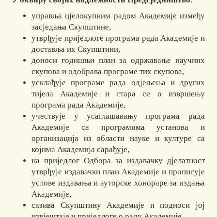
управља цјелокупним радом Академије између
засједања Скупштине,
утврђује приједлоге програма рада Академије и
доставља их Скупштини,
доноси годишњи план за одржавање научних
скупова и одобрава програме тих скупова,
усклађује програме рада одјељења и других
тијела Академије и стара се о извршењу
програма рада Академије,
учествује у усаглашавању програма рада
Академије са програмима установа и
организација из области науке и културе са
којима Академија сарађује,
на приједлог Одбора за издавачку дјелатност
утврђује издавачки план Академије и прописује
услове издавања и ауторске хонораре за издања
Академије,
сазива Скупштину Академије и подноси јој
извјештаје и приједлоге о раду Академије,