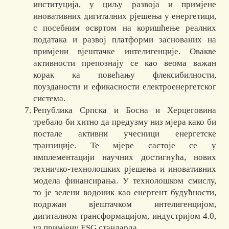
институција, у циљу развоја и примјене
иновативних дигиталних рјешења у енергетици,
с посебним освртом на коришћење реалних
података и развој платформи заснованих на
примјени вјештачке интелигенције. Овакве
активности препознају се као веома важан
корак ка повећању флексибилности,
поузданости и ефикасности електроенергетског
система.
Република Српска и Босна и Херцеговина
требало би хитно да предузму низ мјера како би
постале активни учесници енергетске
транзиције. Те мјере састоје се у
имплементацији научних достигнућа, нових
техничко-технолошких рјешења и иновативних
модела финансирања. У технолошком смислу,
то је зелени водоник као енергент будућности,
подржан вјештачком интелигенцијом,
дигиталном трансформацијом, индустријом 4.0,
уз примјену ESG стандарда.