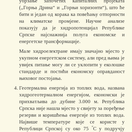
убрзање започетих капиталних пројеката
(„Горња Дрина“ и „Горњи хоризонти“), што ће
бити и један од корака ка повећању отпорности
на климатске промјене. Научне анализе
показују да је хидропотенцијал Републике
Српске најснажнија полуга економске и
енергетске трансформације.
Мале хидроелектране имају значајно мјесто у
укупном енергетском систему, али пред њима је
увијек питање могу ли се уклопити у еколошке
стандарде и постићи економску оправданост
њиховог постојања.
Геотермална енергија из топлих вода, названа
хидрогеотермалном енергијом, економски је
прихватљива до дубине 3.000 м. Република
Српска није нашла мјесто у свијету за поређење
резерви и коришћења енергије из топлих вода.
Највише температуре које се користе у
°
Републици Српској су око 75
C у подручју