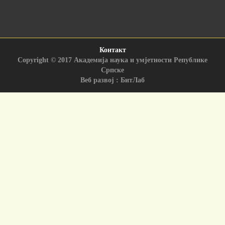
Контакт
Copyright © 2017 Академија наука и умјетности Републике
Српске
Веб развој : БитЛаб