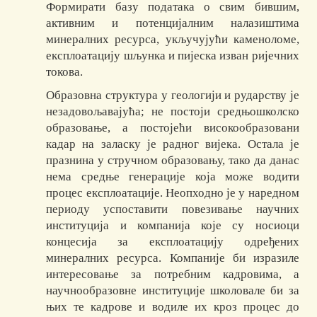
Формирати базу података о свим бившим,
активним и потенцијалним налазиштима
минералних ресурса, укључујући каменоломе,
експлоатацију шљунка и пијеска изван ријечних
токова.
Образовна структура у геологији и рударству је
незадовољавајућа; не постоји средњошколско
образовање, а постојећи високообразовани
кадар на заласку је радног вијека. Остала је
празнина у стручном образовању, тако да данас
нема средње генерације која може водити
процес експлоатације. Неопходно је у наредном
периоду успоставити повезивање научних
институција и компанија које су носиоци
концесија за експлоатацију одређених
минералних ресурса. Компаније би изразиле
интересовање за потребним кадровима, а
научнообразовне институције школовале би за
њих те кадрове и водиле их кроз процес до