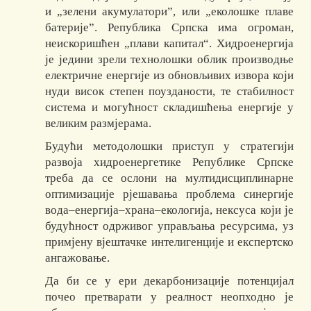
и „зелени акумулатори”, или „еколошке плаве
батерије”. Република Српска има огроман,
неискоришћен „плави капитал“. Хидроенергија
је једини зрели технолошки облик производње
електричне енергије из обновљивих извора који
нуди висок степен поузданости, те стабилност
система и могућност складишћења енергије у
великим размјерама.
Будући методолошки приступ у стратегији
развоја хидроенергетике Републике Српске
треба да се ослони на мултидисциплинарне
оптимизације рјешавања проблема синергије
вода–енергија‒храна–екологија, нексуса који је
будућност одрживог управљања ресурсима, уз
примјену вјештачке интелигенције и експертско
ангажовање.
Да би се у ери декарбонизације потенцијал
почео претварати у реалност неопходно је