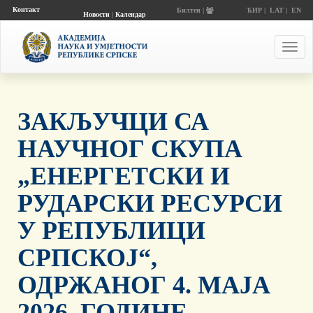
Контакт
Билтен |
ЋИР
|
LAT
|
EN
Новости
|
Календар
догађаја
Toggl
navig
ЗАКЉУЧЦИ СА
НАУЧНОГ СКУПА
„ЕНЕРГЕТСКИ И
РУДАРСКИ РЕСУРСИ
У РЕПУБЛИЦИ
СРПСКОЈ“,
ОДРЖАНОГ 4. МАЈА
2026. ГОДИНЕ