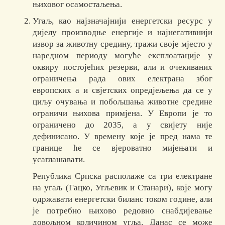
њиховог осамостаљења.
Угаљ, као најзначајнији енергетски ресурс у
дијелу производње енергије и најнегативнији
извор за животну средину, тражи своје мјесто у
наредном периоду могуће експлоатације у
оквиру постојећих резерви, али и очекиваних
ограничења рада ових електрана због
европских а и свјетских опредјељења да се у
циљу очувања и побољшања животне средине
ограничи њихова примјена. У Европи је то
ограничено до 2035, а у свијету није
дефинисано. У времену које је пред нама те
границе ће се вјероватно мијењати и
усаглашавати.
Република Српска располаже са три електране
на угаљ (Гацко, Угљевик и Станари), које могу
одржавати енергетски биланс током године, али
је потребно њихово редовно снабдијевање
довољном количином угља. Данас се може