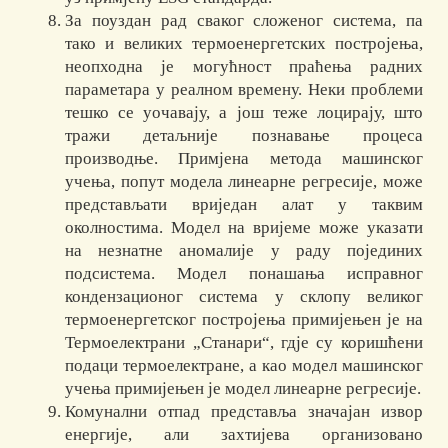
За поуздан рад сваког сложеног система, па
тако и великих термоенергетских постројења,
неопходна је могућност праћења радних
параметара у реалном времену. Неки проблеми
тешко се уочавају, а још теже лоцирају, што
тражи детаљније познавање процеса
производње. Примјена метода машинског
учења, попут модела линеарне регресије, може
представљати вриједан алат у таквим
околностима. Модел на вријеме може указати
на незнатне аномалије у раду појединих
подсистема. Модел понашања исправног
кондензационог система у склопу великог
термоенергетског постројења примијењен је на
Термоелектрани „Станари“, гдје су коришћени
подаци термоелектране, а као модел машинског
учења примијењен је модел линеарне регресије.
Комунални отпад представља значајан извор
енергије, али захтијева организовано