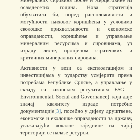
минералних сировина Босне и Херцеговине из
осамдесетих година. Нова стратегија
обухватила би, поред расположивости и
могућности њиховог коришћења у условима
еколошке прихватљивости и економске
оправданости, коришћење и управљање
минералним ресурсима и сировинама, уз
израду листе, процјеном стратешких и
критичних минералних сировина.
Активности у вези са експлоатацијом и
инвестицијама у рударству усмјерити према
потребама Републике Српске, а управљање у
складу са законском регулативом ESG –
Environmental, Social and Governance), која даје
значај квалитету израде потребне
документације
[3]
, посебно у дијелу друштвене,
економске и еколошке оправданости за државу,
уважавајући локалне заједнице на чијој
територији се налазе ресурси.