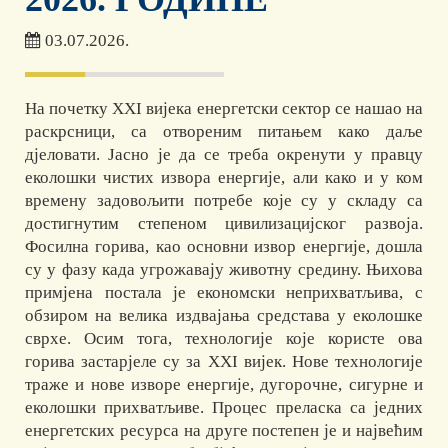
03.07.2026.
На почетку XXI вијека енергетски сектор се нашао на
раскрсници, са отвореним питањем како даље
дјеловати. Јасно је да се треба окренути у правцу
еколошки чистих извора енергије, али како и у ком
времену задовољити потребе које су у складу са
достигнутим степеном цивилизацијског развоја.
Фосилна горива, као основни извор енергије, дошла
су у фазу када угрожавају животну средину. Њихова
примјена постала је економски неприхватљива, с
обзиром на велика издвајања средстава у еколошке
сврхе. Осим тога, технологије које користе ова
горива застарјеле су за XXI вијек. Нове технологије
траже и нове изворе енергије, дугорочне, сигурне и
еколошки прихватљиве. Процес преласка са једних
енергетских ресурса на друге постепен је и највећим