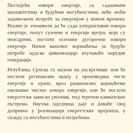
Постојећи извори енергије, са садашњим
капацитетима и будућим могућностима, неће моћи
задовољити потребе за енергијом у новом времену.
Реално је очекивати да ће сада алтернативни извори
енергије, попут сунчеве и енергије вјетра, који су
неисцрпни, постати основни дугорочни извори
енергије. Начин њиховог коришћења за будуће
потребе људске цивилизације изучаваће наредне
генерације.
Република Српска се налази на раскрсници: или ће
постати регионални лидер у производњи чисте
енергије и хране, кроз рационално коришћење
еколошки чистих извора енергије, или ће постати
енергетски зависан увозник, под теретом климатских
екстрема. Научна заједница даје и даваће свој
допринос у реализацији енергетских пројеката, у
складу са могућностима и потребама.