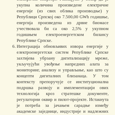
укупна количина произведене електричне
енергије (из свих облика производње) у
Републици Српској око 7.500,00 GWh годишње,
енергија произведена из дрвне биомасе
учествовала би са око 2,5% у укупном
годишњем електроенергетском билансу
Републике Српске.
Интеграција обновљивих извора енергије у
електроенергетски систем Републике Српске
захтијева убрзану дигитализацију мреже,
укључујући увођење напредних алата за
мониторинг, анализу и управљање, као што су
концепти дигиталних близанаца. У том
контексту препоручује се институционална
подршка развоју и имплементацији ових
технологија кроз стратешке документе,
регулаторни оквир и пилот-пројекте. Истакнута
је потреба за јачањем сарадње између
академске заједнице, индустрије и надлежних