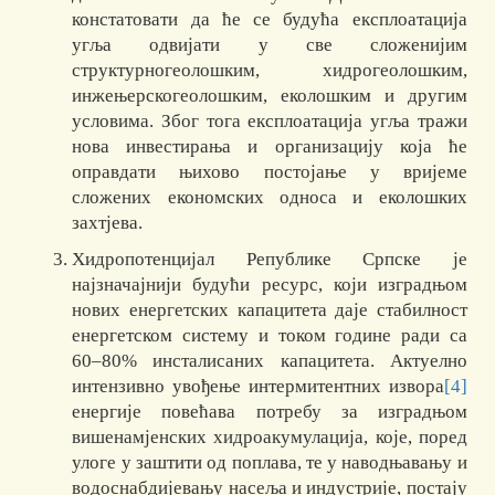
констатовати да ће се будућа експлоатација
угља одвијати у све сложенијим
структурногеолошким, хидрогеолошким,
инжењерскогеолошким, еколошким и другим
условима. Због тога експлоатација угља тражи
нова инвестирања и организацију која ће
оправдати њихово постојање у вријеме
сложених економских односа и еколошких
захтјева.
Хидропотенцијал Републике Српске је
најзначајнији будући ресурс, који изградњом
нових енергетских капацитета даје стабилност
енергетском систему и током године ради са
60–80% инсталисаних капацитета. Актуелно
интензивно увођење интермитентних извора
[4]
енергије повећава потребу за изградњом
вишенамјенских хидроакумулација, које, поред
улоге у заштити од поплава, те у наводњавању и
водоснабдијевању насеља и индустрије, постају