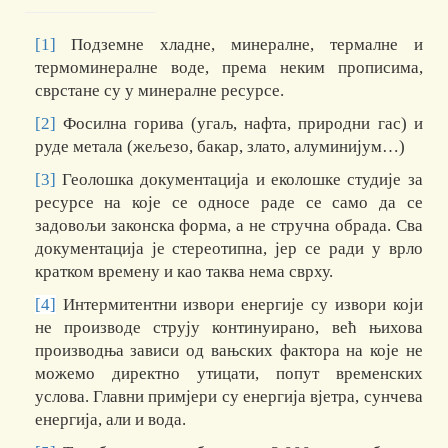
[1]
Подземне хладне, минералне, термалне и
термоминералне воде, према неким прописима,
сврстане су у минералне ресурсе.
[2]
Фосилна горива (угаљ, нафта, природни гас) и
руде метала (жељезо, бакар, злато, алуминијум…)
[3]
Геолошка документација и еколошке студије за
ресурсе на које се односе раде се само да се
задовољи законска форма, а не стручна обрада. Сва
документација је стереотипна, јер се ради у врло
кратком времену и као таква нема сврху.
[4]
Интермитентни извори енергије су извори који
не производе струју континуирано, већ њихова
производња зависи од вањских фактора на које не
можемо директно утицати, попут временских
услова. Главни примјери су енергија вјетра, сунчева
енергија, али и вода.