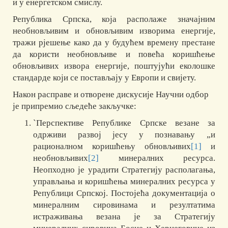
и у енергетском смислу.
Република Српска, која располаже значајним
необновљивим и обновљивим изворима енергије,
тражи рјешење како да у будућем времену престане
да користи необновљиве и повећа коришћење
обновљивих извора енергије, поштујући еколошке
стандарде који се постављају у Европи и свијету.
Након расправе и отворене дискусије Научни одбор
је припремио сљедеће закључке:
`Перспективе Републике Српске везане за
одрживи развој јесу у познавању „и
рационалном коришћењу обновљивих
[1]
и
необновљивих
[2]
минералних ресурса.
Неопходно је урадити Стратегију располагања,
управљања и коришћења минералних ресурса у
Републици Српској. Постојећа документација о
минералним сировинама и резултатима
истраживања везана је за Стратегију