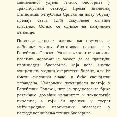
минималног удјела течних биогорива у
транспортном сектору. Према званичној
статистици, Република Српска на даљу обраду
предаје свега 1,1% сакупљене отпадне
пластике. Остало се одлаже на комуналне
депоније.
Пиролиза отпадне пластике, као поступак за
добијање течних биогорива, познат је у
Републици Српској. Уклањање знатне количине
пластике довољан је разлог да се приступи
производњи биогорива, која неће знатно
утицати на укупни енергетски биланс, али ће
имати еколошки значај и биће економски
оправдана. Кадровски потенцијали постоје у
Републици Српској, што је предуслов за брже
развијање домаћих капацитета и технологије
пиролизе, а који би кренули у сусрет
међународним прописаним обавезама у
погледу коришћења течних биогорива.