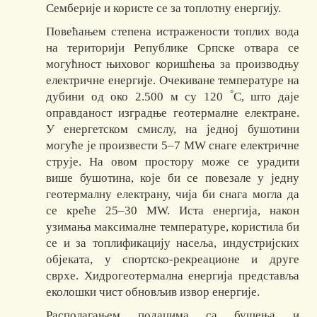
Семберије и користе се за топлотну енергију.
Повећањем степена истражености топлих вода
на територији Републике Српске отвара се
могућност њиховог коришћења за производњу
електричне енергије. Очекиване температуре на
°
дубини од око 2.500 м су 120
C, што даје
оправданост изградње геотермалне електране.
У енергетском смислу, на једној бушотини
могуће је произвести 5–7 MW снаге електричне
струје. На овом простору може се урадити
више бушотина, које би се повезале у једну
геотермалну електрану, чија би снага могла да
се креће 25–30 МW. Иста енергија, након
узимања максималне температуре, користила би
се и за топлификацију насеља, индустријских
објеката, у спортско-рекреационе и друге
сврхе. Хидрогеотермална енергија представља
еколошки чист обновљив извор енергије.
Располагањем подацима са бушења и