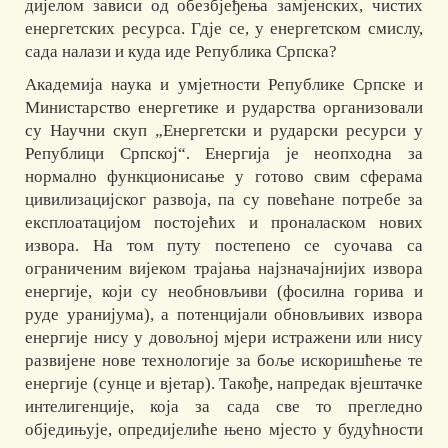
дијелом зависи од обезбјеђења замјенских, чистих
енергетских ресурса. Гдје се, у енергетском смислу,
сада налази и куда иде Република Српска?
Академија наука и умјетности Републике Српске и
Министарство енергетике и рударства организовали
су Научни скуп „Енергетски и рударски ресурси у
Републици Српској“. Енергија је неопходна за
нормално функционисање у готово свим сферама
цивилизацијског развоја, па су повећане потребе за
експлоатацијом постојећих и проналаском нових
извора. На том путу постепено се суочава са
ограниченим вијеком трајања најзначајнијих извора
енергије, који су необновљиви (фосилна горива и
руде уранијума), а потенцијали обновљивих извора
енергије нису у довољној мјери истражени или нису
развијене нове технологије за боље искоришћење те
енергије (сунце и вјетар). Такође, напредак вјештачке
интелигенције, која за сада све то прегледно
обједињује, опредијелиће њено мјесто у будућности