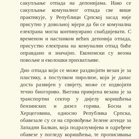
сакупљање отпада на депонијама. Иако се
сакупљање комуналног отпада све више
практикује, у Републици Српској засад није
присутно у довољној мјери да би се комунална
електрана могла континуирано снабдијевати. С
временом и настанком већих депонија отпада,
присуство електрана на комунални отпад биће
оправдано и значајно. Економски су веома
повољне и еколошки прихватљиве.
Дио отпада који се може раздвојити везан је за
пластику, а поступком пиролизе, који је данас
доста развијен у свијету, може се издвојити
течно биогориво. Његова примјена везана је за
транспортни сектор у дијелу коришћења
бензинских и дизел горива. Босна и
Херцеговина, односно Република Српска,
обавезале су се на спровођење Зелене агенде за
Западни Балкан, која подразумијева и одређене
обавезе у погледу коришћења, те прописивања