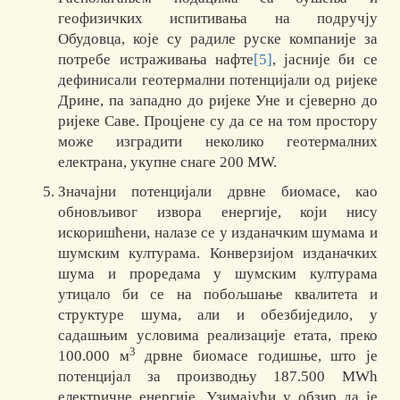
геофизичких испитивања на подручју
Обудовца, које су радиле руске компаније за
потребе истраживања нафте
[5]
, јaсније би се
дефинисали геотермални потенцијали од ријеке
Дрине, па западно до ријеке Уне и сјеверно до
ријеке Саве. Процјене су да се на том простору
може изградити неколико геотермалних
електрана, укупне снаге 200 МW.
Значајни потенцијали дрвне биомасе, као
обновљивог извора енергије, који нису
искоришћени, налазе се у изданачким шумама и
шумским културама. Конверзијом изданачких
шума и проредама у шумским културама
утицало би се на побољшање квалитета и
структуре шума, али и обезбиједило, у
садашњим условима реализације етата, преко
3
100.000 м
дрвне биомасе годишње, што је
потенцијал за производњу 187.500 MWh
електричне енергије. Узимајући у обзир да је