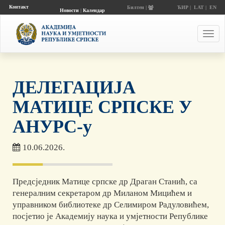
Контакт
Билтен |
ЋИР
|
LAT
|
EN
Новости
|
Календар
догађаја
Toggl
navig
ДЕЛЕГАЦИЈА
МАТИЦЕ СРПСКЕ У
АНУРС-у
10.06.2026.
Предсједник Матице српске др Драган Станић, са
генералним секретаром др Миланом Мицићем и
управником библиотеке др Селимиром Радуловићем,
посјетио је Академију наука и умјетности Републике