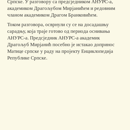
Српске. У разговору са предсједником АНУРС-а,
академиком Драгољубом Мирјанићем и редовним
чланом академиком Драгом Бранковићем.
Током разговора, осврнули су се на досадашњу
сарадњу, која траје готово од периода оснивања
АНУРС-а. Предсједник АНУРС-а академик
Драгољуб Мирјанић посебно је истакао допринос
Матице српске у раду на пројекту Енциклопедија
Републике Српске.