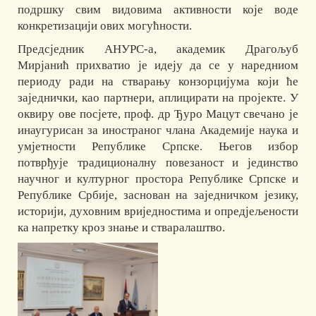
подршку свим видовима активности које воде
конкретизацији ових могућности.
Предсједник АНУРС-а, академик Драгољуб
Мирјанић прихватио је идеју да се у наредниом
периоду ради на стварању конзорцијума који ће
заједнички, као партнери, аплицирати на пројекте. У
оквиру ове посјете, проф. др Ђуро Мацут свечано је
инаугурисан за иностраног члана Академије наука и
умјетности Републике Српске. Његов избор
потврђује традиционалну повезаност и јединство
научног и културног простора Републике Српске и
Републике Србије, заснован на заједничком језику,
историји, духовним вриједностима и опредјељености
ка напретку кроз знање и стваралаштво.