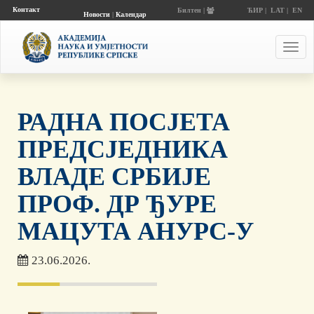
Контакт
Билтен |
ЋИР
|
LAT
|
EN
Новости
|
Календар
догађаја
Toggl
navig
РАДНА ПОСЈЕТА
ПРЕДСЈЕДНИКА
ВЛАДЕ СРБИЈЕ
ПРОФ. ДР ЂУРЕ
МАЦУТА АНУРС-У
23.06.2026.