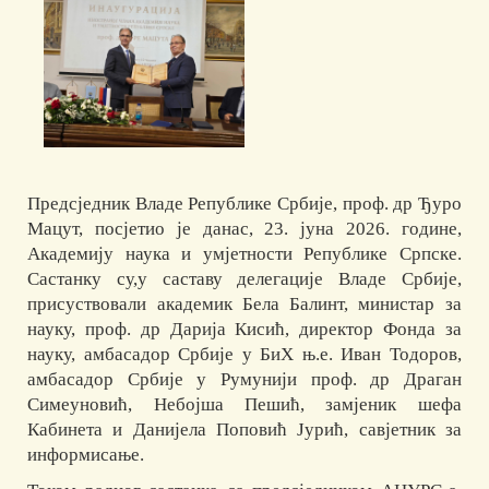
Предсједник Владе Републике Србије, проф. др Ђуро
Мацут, посјетио је данас, 23. јуна 2026. године,
Академију наука и умјетности Републике Српске.
Састанку су,у саставу делегације Владе Србије,
присуствовали академик Бела Балинт, министар за
науку, проф. др Дарија Кисић, директор Фонда за
науку, амбасадор Србије у БиХ њ.е. Иван Тодоров,
амбасадор Србије у Румунији проф. др Драган
Симеуновић, Небојша Пешић, замјеник шефа
Кабинета и Данијела Поповић Јурић, савјетник за
информисање.