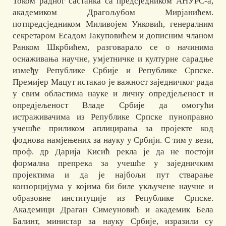
Током радног састанка са предсједником АНУРС-а,
академиком Драгољубом Мирјанићем.
потпредсједником Миливојем Унковић, генералним
секретаром Есадом Јакуповићем и дописним чланом
Ранком Шкрбићем, разговарало се о начинима
оснаживања научне, умјетничке и културне сарадње
између Републике Србије и Републике Српске.
Премијер Мацут истакао је важност заједничког рада
у свим областима науке и личну опредјељеност и
опредјељеност Владе Србије да омогући
истраживачима из Републике Српске пуноправно
учешће приликом аплицирања за пројекте код
фоднова намјењених за науку у Србији. С тим у вези,
проф. др Дарија Кисић рекла је да не постоји
формална препрека за учешће у заједничким
пројектима и да је најбољи пут стварање
конзорцијума у којима би биле укључене научне и
образовне институције из Републике Српске.
Академици Драган Симеуновић и академик Бела
Балинт, министар за науку Србије, изразили су