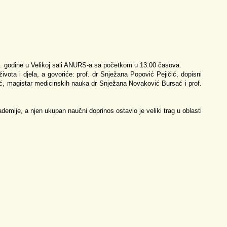
5. godine u Velikoj sali ANURS-a sa početkom u 13.00 časova.
ota i djela, a govoriće: prof. dr Snježana Popović Pejičić, dopisni
, magistar medicinskih nauka dr Snježana Novaković Bursać i prof.
ademije, a njen ukupan naučni doprinos ostavio je veliki trag u oblasti