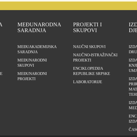
A
MEĐUNARODNA
PROJEKTI I
IZ
SARADNJA
SKUPOVI
DJ
MEĐUAKADEMIJSKA
NAUČNI SKUPOVI
IZD
SARADNJA
DRU
NAUČNO-ISTRAŽIVAČKI
MEĐUNARODNI
PROJEKTI
IZD
SKUPOVI
KNJ
ENCIKLOPEDIJA
UMJ
E
MEĐUNARODNI
REPUBLIKE SRPSKE
PROJEKTI
IZD
LABORATORIJE
PRI
MAT
TEH
IZD
MED
ENC
IZD
ČAS