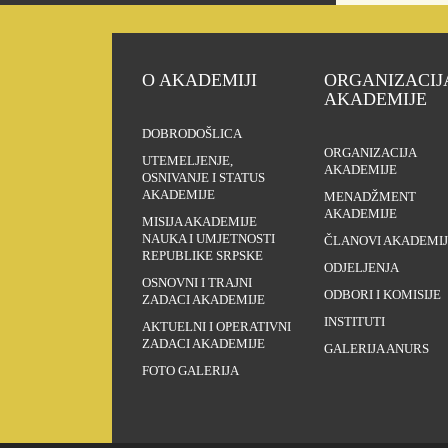
O AKADEMIJI
ORGANIZACIJ
AKADEMIJE
DOBRODOŠLICA
ORGANIZACIJA
UTEMELJENJE,
AKADEMIJE
OSNIVANJE I STATUS
AKADEMIJE
MENADŽMENT
AKADEMIJE
MISIJA AKADEMIJE
NAUKA I UMJETNOSTI
ČLANOVI AKADEMIJ
REPUBLIKE SRPSKE
ODJELJENJA
OSNOVNI I TRAJNI
ODBORI I KOMISIJE
ZADACI AKADEMIJE
INSTITUTI
AKTUELNI I OPERATIVNI
ZADACI AKADEMIJE
GALERIJA ANURS
FOTO GALERIJA