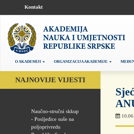
Kontakt
O AKADEMIJI
ORGANIZACIJA AKADEMIJE
MEĐUN
NAJNOVIJE VIJESTI
Sje
AN
Naučno-stručni skkup
10.06
- Posljedice suše na
poljoprivredu