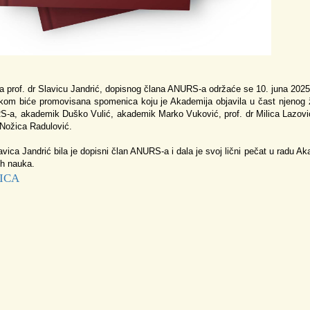
a prof. dr Slavicu Jandrić, dopisnog člana ANURS-a održaće se 10. juna 202
kom biće promovisana spomenica koju je Akademija objavila u čast njenog živ
-a, akademik Duško Vulić, akademik Marko Vuković, prof. dr Milica Lazović
 Nožica Radulović.
lavica Jandrić bila je dopisni član ANURS-a i dala je svoj lični pečat u radu Ak
ih nauka.
ICA