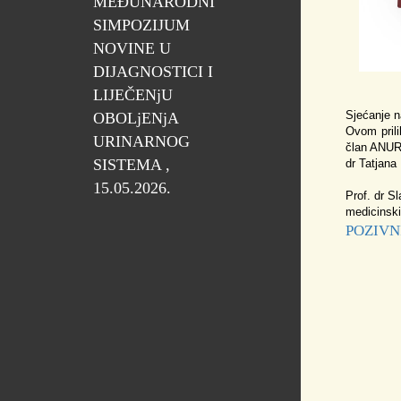
MEĐUNARODNI
SIMPOZIJUM
NOVINE U
DIJAGNOSTICI I
LIJEČENjU
Sjećanje n
OBOLjENjA
Ovom prili
URINARNOG
član ANURS
SISTEMA ,
dr Tatjana
15.05.2026.
Prof. dr S
medicinsk
POZIVN