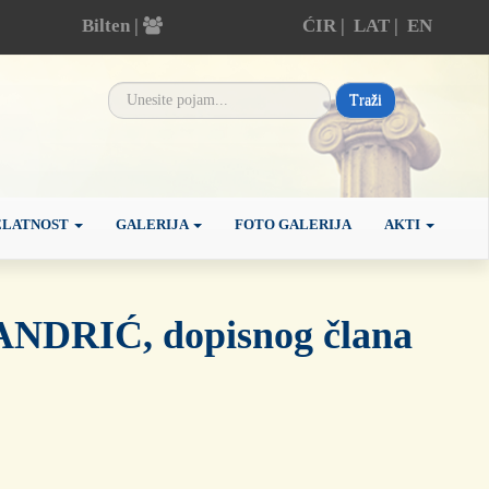
Bilten |
ĆIR
|
LAT
|
EN
Traži
ELATNOST
GALERIJA
FOTO GALERIJA
AKTI
JANDRIĆ, dopisnog člana