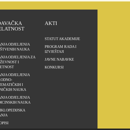
DAVAČKA
AKTI
ELATNOST
STATUT AKADEMIJE
ANJA ODJELJENJA
PROGRAM RADA I
ŠTVENIH NAUKA
IZVJEŠTAJI
ANJA ODJELJENJA ZA
JAVNE NABAVKE
IŽEVNOST I
ETNOST
KONKURSI
ANJA ODJELJENJA
RODNO-
EMATIČKIH I
NIČKIH NAUKA
ANJA ODJELJENJA
ICINSKIH NAUKA
IKLOPEDIJSKA
ANJA
OPISI