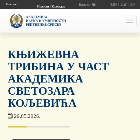
Контакт
Билтен |
ЋИР
|
LAT
|
EN
Новости
|
Календар
догађаја
Toggl
navig
КЊИЖЕВНА
ТРИБИНА У ЧАСТ
АКАДЕМИКА
СВЕТОЗАРА
КОЉЕВИЋА
29.05.2026.