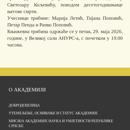
Светозару Кољевићу, поводом десетогодишњице
његове смрти.
Учесници трибине: Марија Летић, Тијана Поповић,
Петар Пенда и Ранко Поповић.
Књижевна трибина одржаће се у петак, 29. маја 2026.
године, у Великој сали АНУРС-а, с почетком у 19.00
часова.
О АКАДЕМИЈИ
ДОБРОДОШЛИЦА
УТЕМЕЉЕЊЕ, ОСНИВАЊЕ И СТАТУС АКАДЕМИЈЕ
МИСИЈА АКАДЕМИЈЕ НАУКА И УМЈЕТНОСТИ РЕПУБЛИКЕ
СРПСКЕ