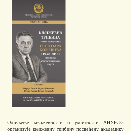
Одјељење књижевности и умјетности АНУРС-а
организује књижевну трибину посвећену академику