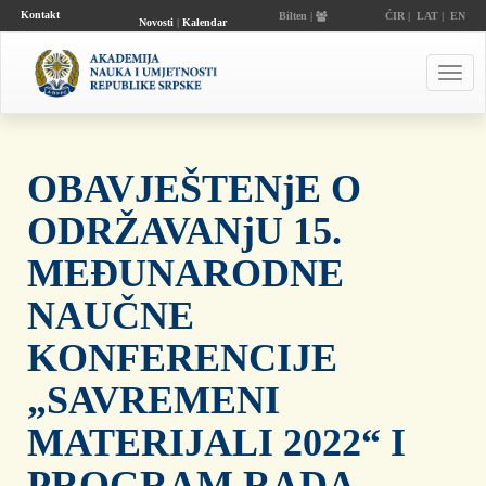
Kontakt
Bilten |
ĆIR
|
LAT
|
EN
Novosti
|
Kalendar
događaja
Toggl
navig
OBAVJEŠTENjE O
ODRŽAVANjU 15.
MEĐUNARODNE
NAUČNE
KONFERENCIJE
„SAVREMENI
MATERIJALI 2022“ I
PROGRAM RADA