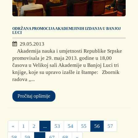
ODRŽANA PROMOCIJA AKADEMIJINIH IZDANJA U BANJOJ
LUCI
29.05.2013
Akademija nauka i umjetnosti Republike Srpske
promovisala je 29. maja 2013. godine u 18,00
časova u Velikoj sali Akademije u Banjoj Luci tri
knjige, koje su upravo izašle iz štampe: Zbornik
radova „...
Pročitaj opširnije
«
1
2
...
53
54
55
56
57
58
59
...
67
68
»