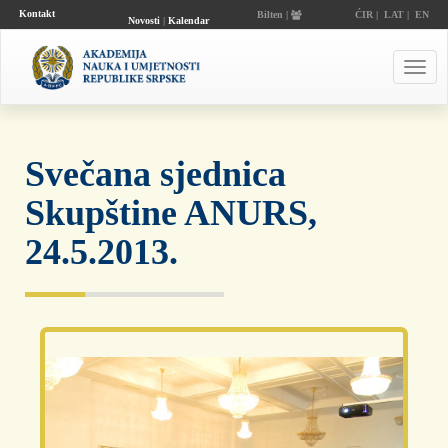
Kontakt
Bilten |
ĆIR
|
LAT
|
EN
Novosti
|
Kalendar
događaja
Toggl
navig
Svečana sjednica
Skupštine ANURS,
24.5.2013.