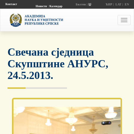
Контакт
Билтен |
ЋИР
|
LAT
|
EN
Новости
|
Календар
догађаја
Toggl
navig
Свечана сједница
Скупштине АНУРС,
24.5.2013.