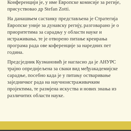
Конференцији је, у име Европске комисије за регије,
присуствовао др Stefan Zotti.
На данашњем састанку представљена је Стратегија
Европске уније за дунавску регију, разговарано је о
приоритетима за сарадњу у области науке и
истраживања, те је отворено питање креирања
програма рада ове коференције за наредних пет
година.
Предсједник Кузмановић је нагласио да је АНУРС
трајно опредијељена за сваки вид међуакадемијске
сарадње, посебно када је у питању остваривање
заједничког рада на научноистраживачким
пројектима, те размјена искуства и нових знања из
различитих области науке.