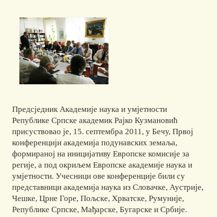
Предсједник Академије наука и умјетности
Републике Српске академик Рајко Кузмановић
присуствовао је, 15. септембра 2011, у Бечу, Првој
конференцији академија подунавских земаља,
формираној на иницијативу Европске комисије за
регије, а под окриљем Европске академије наука и
умјетности. Учесници ове конференције били су
представници академија наука из Словачке, Аустрије,
Чешке, Црне Горе, Пољске, Хрватске, Румуније,
Републике Српске, Мађарске, Бугарске и Србије.