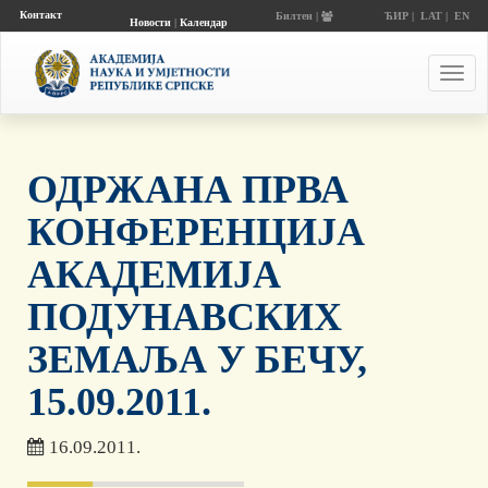
Контакт
Билтен |
ЋИР
|
LAT
|
EN
Новости
|
Календар
догађаја
Toggl
navig
ОДРЖАНА ПРВА
КОНФЕРЕНЦИЈА
АКАДЕМИЈА
ПОДУНАВСКИХ
ЗЕМАЉА У БЕЧУ,
15.09.2011.
16.09.2011.