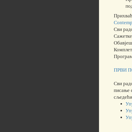
по
Прихваћ
Contemp
Сви рад
Сажетке
Обавјеш
Комплет
Програм
ПРВИ 
Сви рад
писање 
сљедећи
Уп
Уп
Уп