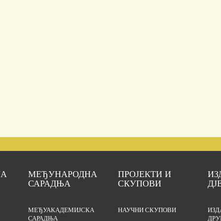
ЈА
МЕЂУНАРОДНА
ПРОЈЕКТИ И
ИЗ
САРАДЊА
СКУПОВИ
ДЈ
МЕЂУАКАДЕМИЈСКА
НАУЧНИ СКУПОВИ
ИЗД
САРАДЊА
ДРУ