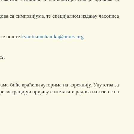
ова са симпозијума, те специјалном издању часописа
нске поште
kvantnamehanika@anurs.org
25
.
јама биће враћени ауторима на корекцију. Упутства за
регистрацијуи пријаву сажетака и радова налазе се на