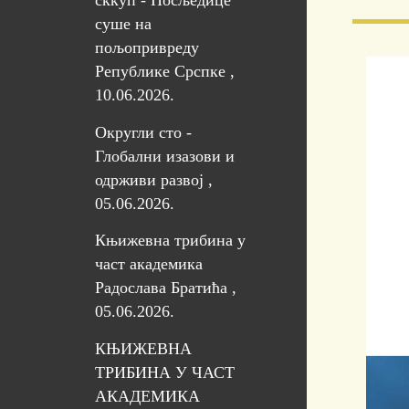
сккуп - Посљедице
суше на
пољопривреду
Републике Срспке ,
10.06.2026.
Округли сто -
Глобални изазови и
одрживи развој ,
05.06.2026.
Књижевна трибина у
част академика
Радослава Братића ,
05.06.2026.
КЊИЖЕВНА
ТРИБИНА У ЧАСТ
АКАДЕМИКА