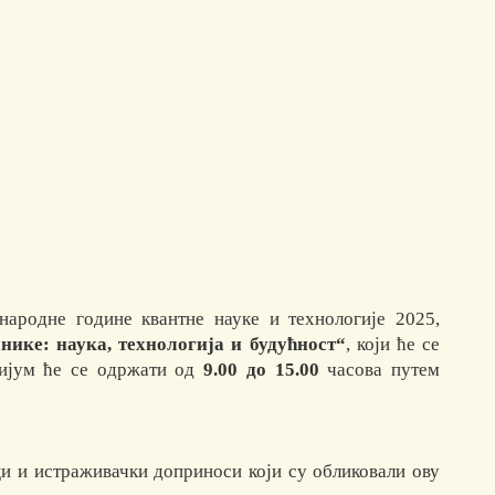
ародне године квантне науке и технологије 2025,
ике: наука, технологија и будућност“
, који ће се
зијум ће се одржати од
9.00 до 15.00
часова путем
ци и истраживачки доприноси који су обликовали ову