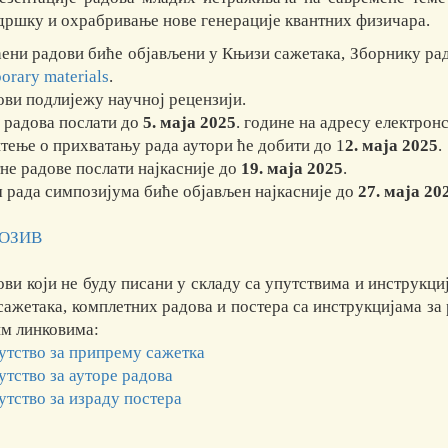
дршку и охрабривање нове генерације квантних физичара.
ени радови биће објављени у Књизи сажетака, Зборнику рад
orary materials
.
ови подлијежу научној рецензији.
 радова послати до
5. маја 2025
. године на адресу електро
тење о прихватању рада аутори ће добити до 1
2. маја 2025
.
не радове послати најкасније до
19. маја 2025
.
 рада симпозијума биће објављен најкасније до
27. маја 20
ПОЗИВ
ови који не буду писани у складу са упутствима и инструкци
сажетака, комплетних радова и постера са инструкцијама за 
м линковима:
утство за припрему сажетка
утство за ауторе радова
утство за израду постера