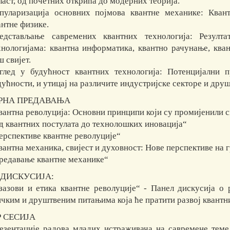
ласт, од почетних открића до модерних теорија.
пуларизација основних појмова квантне механике: Кван
антне физике.
едстављање савремених квантних технологија: Резулт
хнологијама: квантна информатика, квантно рачунање, кван
ш свијет.
глед у будућност квантних технологија: Потенцијални п
дућности, и утицај на различите индустријске секторе и друш
РНА ПРЕДАВАЊА
вантна револуција: Основни принципи који су промијенили с
д квантних постулата до технолошких иновација“
ерспективе квантне револуције“
вантна механика, свијест и духовност: Нове перспективе на 
редавање квантне механике“
 ДИСКУСИЈА:
зазови и етика квантне револуције“ - Панел дискусија о
ичким и друштвеним питањима која ће пратити р
 СЕСИЈА
езентације радова младих истраживача на савремене теме 