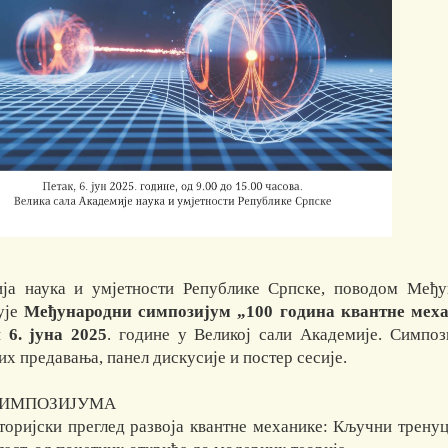
ја наука и умјетности Републике Српске, поводом Међун
ује
Међународни симпозијум „100 година квантне механ
и
6. јуна 2025
. године у Великој сали Академије. Симпо
х предавања, панел дискусије и постер сесије.
СИМПОЗИЈУМА
торијски преглед развоја квантне механике: Кључни трену