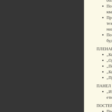
об
По
кв
Пр
те
на
По
бу
ПЛЕНА
„К
„О
„П
„К
„П
ПАНЕЛ
„И
ет
ПОСТЕР
Пр