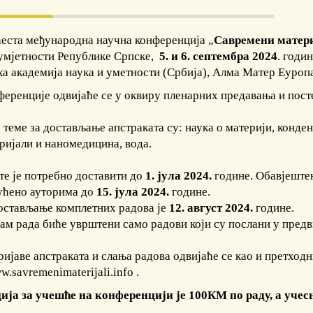
еста међународна научна конференција „
Савремени матер
 умјетности Републике Српске,
5. и 6. септембра 2024
. годи
ка академија наука и уметности (Србија), Алма Матер Еуропа
ференције одвијаће се у оквиру пленарних предавања и посте
теме за достављање апстраката су: наука о материји, конден
ријали и наномедицина, вода.
те је потребно доставити до
1. јула 2024.
године. Обавјештењ
ућено ауторима до
15. јула 2024.
године.
достављање комплетних радова је
12. август 2024.
године.
ам рада биће уврштени само радови који су послани у предв
ијаве апстраката и слања радова одвијаће се као и претходн
w.savremenimaterijali.info
.
ија за учешће на конференцији је 100КМ по раду, а уче