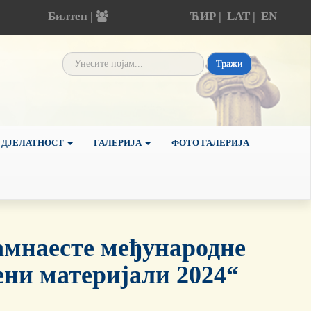
Билтен |
ЋИР
|
LAT
|
EN
Тражи
 ДЈЕЛАТНОСТ
ГАЛЕРИЈА
ФОТО ГАЛЕРИЈА
амнаесте међународне
ни материјали 2024“