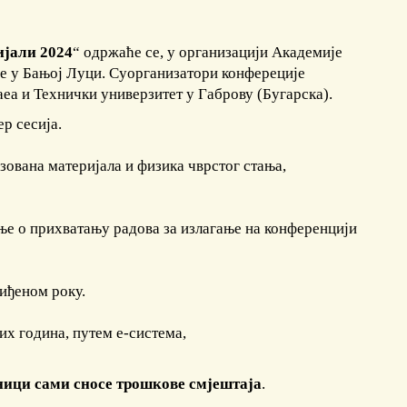
ијали 2024
“ одржаће се, у организацији Академије
не у Бањој Луци. Суорганизатори конфереције
еа и Технички универзитет у Габрову (Бугарска).
р сесија.
зована материјала и физика чврстог стања,
е о прихватању радова за излагање на конференцији
иђеном року.
их година, путем е-система,
сници сами сносе трошкове смјештаја
.