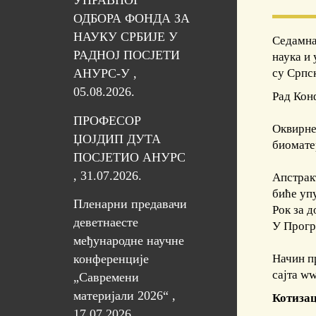
УПРАВНОГ
ОДБОРА ФОНДА ЗА
НАУКУ СРБИЈЕ У
Седамна
РАДНОЈ ПОСЈЕТИ
наука и
су Српс
АНУРС-У ,
05.08.2026.
Рад Кон
ПРОФЕСОР
Оквирне 
ЏОЈДИП ДУТА
биомате
ПОСЈЕТИО АНУРС
, 31.07.2026.
Апстрак
биће уп
Пленарни предавачи
Рок за 
деветнаесте
У Прогр
међународне научне
Начин пр
конференције
сајта
ww
„Савремени
материјали 2026“ ,
Котизац
17.07.2026.