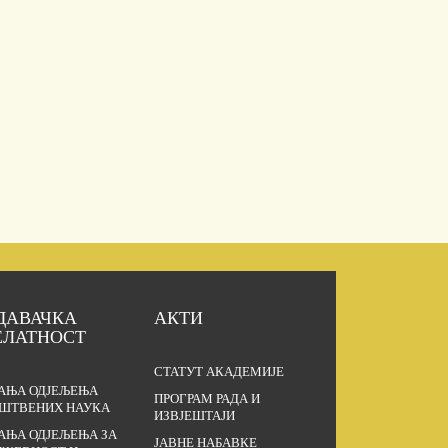
ДАВАЧКА
АКТИ
ЕЛАТНОСТ
СТАТУТ АКАДЕМИЈЕ
АЊА ОДЈЕЉЕЊА
ПРОГРАМ РАДА И
ШТВЕНИХ НАУКА
ИЗВЈЕШТАЈИ
АЊА ОДЈЕЉЕЊА ЗА
ЈАВНЕ НАБАВКЕ