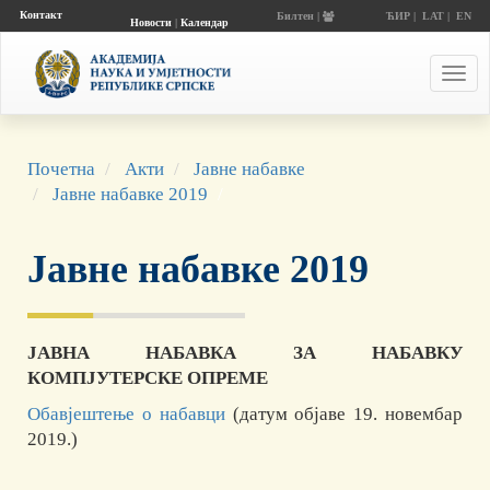
Контакт
Билтен |
ЋИР
|
LAT
|
EN
Новости
|
Календар
догађаја
Toggl
navig
Почетна
Акти
Јавне набавке
Јавне набавке 2019
Јавне набавке 2019
ЈАВНА НАБАВКА ЗА НАБАВКУ
КОМПЈУТЕРСКЕ ОПРЕМЕ
Об
авјештење о набавци
(датум објаве 19. новембар
2019.)