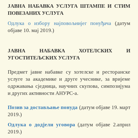
ЈАВНА НАБАВКА УСЛУГА ШТАМПЕ И СТИМ
ПОВЕЗАНИХ УСЛУГА
Одлука о избору најповољнијег понуђача
(датум
објаве 10. мај 2019.)
ЈАВНА НАБАВКА ХОТЕЛСКИХ И
УГОСТИТЕЉСКИХ УСЛУГА
Предмет јавне набавке су хотелске и ресторанске
услуге за академике и друге учеснике, за вријеме
одржавања сједница, научних скупова, симпозијума
и других активности АНУРС-а.
Позив за достављање понуда
(датум објаве 19. март
2019.)
Одлука о додјели уговора
(датум објаве 2.април
2019.)