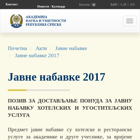
Контакт
Билтен |
ЋИР
|
LAT
|
EN
Новости
|
Календар
догађаја
Toggl
navig
Почетна
Акти
Јавне набавке
Јавне набавке 2017
Јавне набавке 2017
ПОЗИВ ЗА ДОСТАВЉАЊЕ ПОНУДА ЗА ЈАВНУ
НАБАВКУ ХОТЕЛСКИХ И УГОСТИТЕЉСКИХ
УСЛУГА
Предмет јавне набавке су хотелске и ресторанске
услуге за академике и друге учеснике, за вријеме