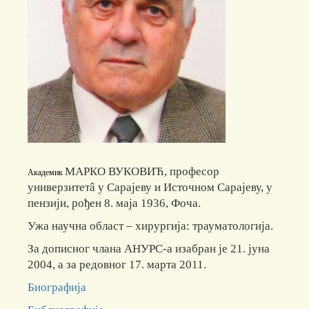
МАРКО ВУКОВИЋ, професор
Академик
универзитетâ у Сарајеву и Источном Сарајеву, у
пензији, рођен 8. маја 1936, Фоча.
Ужа научна област – хирургија: трауматологија.
За дописног члана АНУРС-а изабран је 21. јуна
2004, а за редовног 17. марта 2011.
Биографија