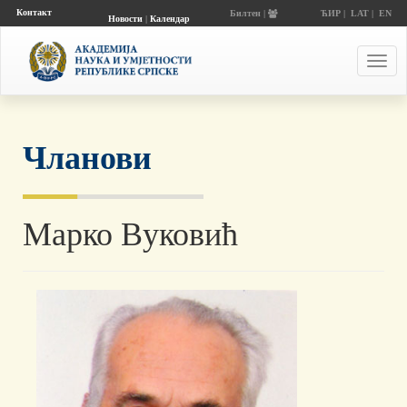
Контакт
Билтен |
ЋИР
|
LAT
|
EN
Новости
|
Календар
догађаја
Toggl
navig
Чланови
Марко Вуковић