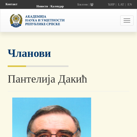
Контакт
Билтен |
ЋИР
|
LAT
|
EN
Новости
|
Календар
догађаја
Toggl
navig
Чланови
Пантелија Дакић