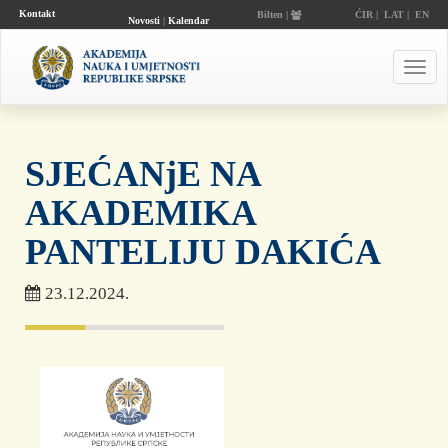
Kontakt
Bilten |
ĆIR
|
LAT
|
EN
Novosti
|
Kalendar
događaja
Toggl
navig
SJEĆANjE NA
AKADEMIKA
PANTELIJU DAKIĆA
23.12.2024.