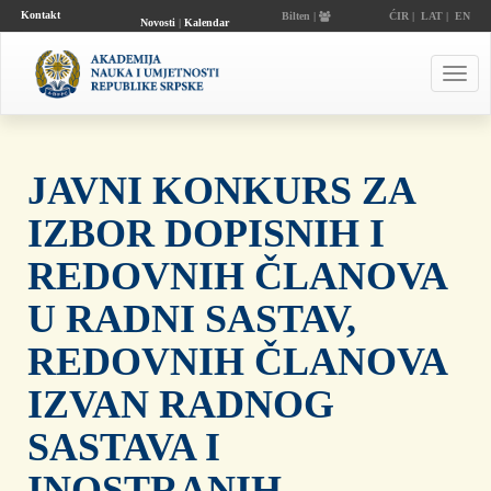
Kontakt
Bilten |
ĆIR
|
LAT
|
EN
Novosti
|
Kalendar
događaja
Toggl
navig
JAVNI KONKURS ZA
IZBOR DOPISNIH I
REDOVNIH ČLANOVA
U RADNI SASTAV,
REDOVNIH ČLANOVA
IZVAN RADNOG
SASTAVA I
INOSTRANIH