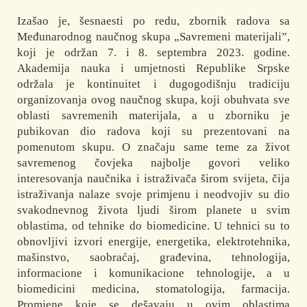
Izašao je, šesnaesti po redu, zbornik radova sa
Međunarodnog naučnog skupa „Savremeni materijali”,
koji je održan 7. i 8. septembra 2023. godine.
Akademija nauka i umjetnosti Republike Srpske
održala je kontinuitet i dugogodišnju tradiciju
organizovanja ovog naučnog skupa, koji obuhvata sve
oblasti savremenih materijala, a u zborniku je
pubikovan dio radova koji su prezentovani na
pomenutom skupu. O značaju same teme za život
savremenog čovjeka najbolje govori veliko
interesovanja naučnika i istraživača širom svijeta, čija
istraživanja nalaze svoje primjenu i neodvojiv su dio
svakodnevnog života ljudi širom planete u svim
oblastima, od tehnike do biomedicine. U tehnici su to
obnovljivi izvori energije, energetika, elektrotehnika,
mašinstvo, saobraćaj, građevina, tehnologija,
informacione i komunikacione tehnologije, a u
biomedicini medicina, stomatologija, farmacija.
Promjene koje se dešavaju u ovim oblastima