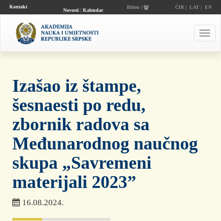
Kontakt
Bilten |
ĆIR
|
LAT
|
EN
Novosti
|
Kalendar
događaja
Toggl
navig
Izašao iz štampe,
šesnaesti po redu,
zbornik radova sa
Međunarodnog naučnog
skupa „Savremeni
materijali 2023”
16.08.2024.