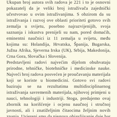
Ukupan broj autora svih radova je 221 i to je osnovni
pokazatelj da je veliki broj istraživača zajednički
učestvovao u ovim istraživanjima. S obzirom da su
istraživanja i razvoj ove oblasti prioriteti gotovo svih
zemalja u svijetu, posebno najrazvijenijih, svoja
saznanja i iskustva prenijeli su nam, pored domaćih,
eminentni naučnici iz 11 zemalja u svijetu, među
kojima su: Holandija, Hrvatska, Španija, Bugarska,
Južna Afrika, Sjeverna Irska (UK), Srbija, Makedonija,
Crna Gora, Slovačka i Slovenija.
Predstavljeni radovi najvećim dijelom obuhvataju
prirodne, tehničke, biotehničke i medicinske nauke.
Najveći broj radova posvećen je proučavanju materijala
koji se koriste u biomedicini. Gotovo svi radovi
baziraju se na rezultatima multidisciplinarnog
istraživanja savremenih materijala, njihovoj primjeni u
nauci, tehnologiji i industriji. Stoga, predajemo ovaj
zbornik na korišćenje i ocjenu naučnoj i stručnoj
javnosti, ali i znatiželjnim čitaocima željnim novih
znanja. Uvjereni smo da njegovo objavljivanje daje bar