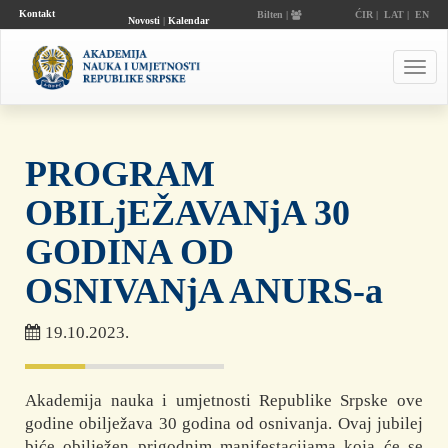
Kontakt
Bilten |
ĆIR
|
LAT
|
EN
Novosti
|
Kalendar
događaja
Toggl
navig
PROGRAM
OBILjEŽAVANjA 30
GODINA OD
OSNIVANjA ANURS-a
19.10.2023.
Akademija nauka i umjetnosti Republike Srpske ove
godine obilježava 30 godina od osnivanja. Ovaj jubilej
biće obilježen prigodnim manifestacijama koja će se