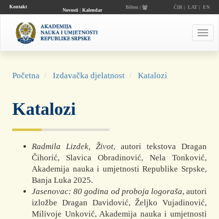
Kontakt
Bilten |
ĆIR
|
LAT
|
EN
Novosti
|
Kalendar
događaja
Toggl
navig
Početna
Izdavačka djelatnost
Katalozi
Katalozi
Radmila Lizdek, Život
, autori tekstova Dragan
Čihorić, Slavica Obradinović, Nela Tonković,
Akademija nauka i umjetnosti Republike Srpske,
Banja Luka 2025.
Jasenovac: 80 godina od proboja logoraša
, autori
izložbe Dragan Davidović, Željko Vujadinović,
Milivoje Unković, Akademija nauka i umjetnosti