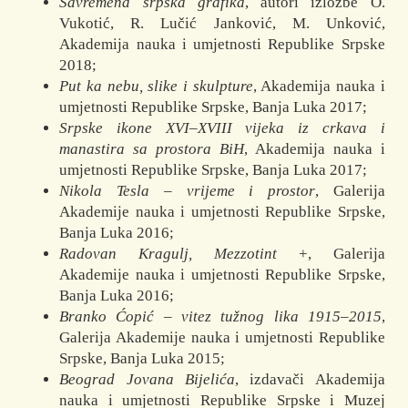
Savremena srpska grafika
, autori izložbe O.
Vukotić, R. Lučić Janković, M. Unković,
Akademija nauka i umjetnosti Republike Srpske
2018;
Put ka nebu, slike i skulpture
, Akademija nauka i
umjetnosti Republike Srpske, Banja Luka 2017;
Srpske ikone XVI–XVIII vijeka iz crkava i
manastira sa prostora BiH
, Akademija nauka i
umjetnosti Republike Srpske, Banja Luka 2017;
Nikola Tesla – vrijeme i prostor
, Galerija
Akademije nauka i umjetnosti Re­publike Srpske,
Banja Luka 2016;
Radovan Kragulj, Mezzotint +
, Galerija
Akademije nauka i umjetnosti Republike Srpske,
Banja Luka 2016;
Branko Ćopić – vitez tužnog lika 1915–2015
,
Galerija Akademije nauka i umjetnosti Republike
Srpske, Banja Luka 2015;
Beograd Jovana Bijelića
, izdavači Akademija
nauka i umjetnosti Republike Srpske i Muzej