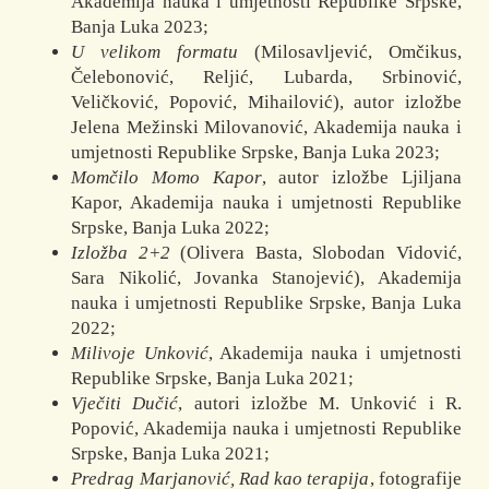
Akademija nauka i umjetnosti Republike Srpske,
Banja Luka 2023;
U velikom formatu
(Milosavljević, Omčikus,
Čelebonović, Reljić, Lubarda, Srbinović,
Veličković, Popović, Mihailović), autor izložbe
Jelena Mežinski Milovanović, Akademija nauka i
umjetnosti Republike Srpske, Banja Luka 2023;
Momčilo Momo Kapor
, autor izložbe Ljiljana
Kapor, Akademija nauka i umjetnosti Republike
Srpske, Banja Luka 2022;
Izložba 2+2
(Olivera Basta, Slobodan Vidović,
Sara Nikolić, Jovanka Stanojević), Akademija
nauka i umjetnosti Republike Srpske, Banja Luka
2022;
Milivoje Unković
, Akademija nauka i umjetnosti
Republike Srpske, Banja Luka 2021;
Vječiti Dučić
, autori izložbe M. Unković i R.
Popović, Akademija nauka i umjetnosti Republike
Srpske, Banja Luka 2021;
Predrag Marjanović, Rad kao terapija
, fotografije