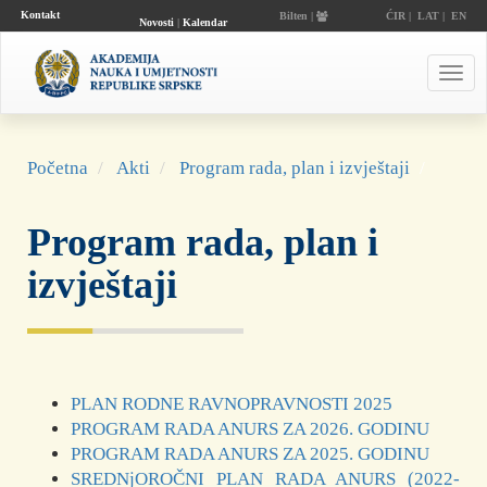
Kontakt
Bilten |
ĆIR
|
LAT
|
EN
Novosti
|
Kalendar
događaja
Toggl
navig
Početna
Akti
Program rada, plan i izvještaji
Program rada, plan i
izvještaji
P
LAN RODNE RAVNOPRAVNOSTI 2025
PROGRAM RADA ANURS ZA 2026. GODINU
PROGRAM RADA ANURS ZA 2025. GODINU
SREDNjOROČNI PLAN RADA ANURS (2022-