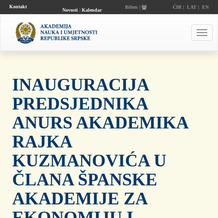
Kontakt
Bilten |
ĆIR
|
LAT
|
EN
Novosti
|
Kalendar
događaja
Toggl
navig
INAUGURACIJA
PREDSJEDNIKA
ANURS AKADEMIKA
RAJKA
KUZMANOVIĆA U
ČLANA ŠPANSKE
AKADEMIJE ZA
EKONOMIJU I