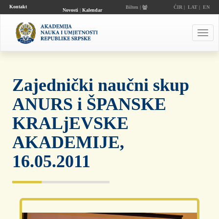
Kontakt
Bilten |
ĆIR
|
LAT
|
EN
Novosti
|
Kalendar
događaja
Toggl
navig
Zajednički naučni skup
ANURS i ŠPANSKE
KRALjEVSKE
AKADEMIJE,
16.05.2011