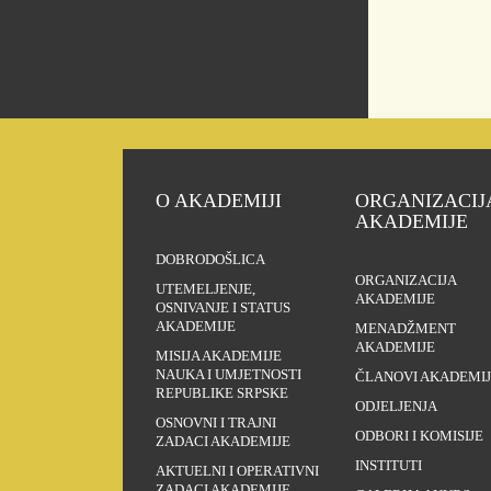
O AKADEMIJI
ORGANIZACIJ
AKADEMIJE
DOBRODOŠLICA
ORGANIZACIJA
UTEMELJENJE,
AKADEMIJE
OSNIVANJE I STATUS
AKADEMIJE
MENADŽMENT
AKADEMIJE
MISIJA AKADEMIJE
NAUKA I UMJETNOSTI
ČLANOVI AKADEMIJ
REPUBLIKE SRPSKE
ODJELJENJA
OSNOVNI I TRAJNI
ODBORI I KOMISIJE
ZADACI AKADEMIJE
INSTITUTI
AKTUELNI I OPERATIVNI
ZADACI AKADEMIJE