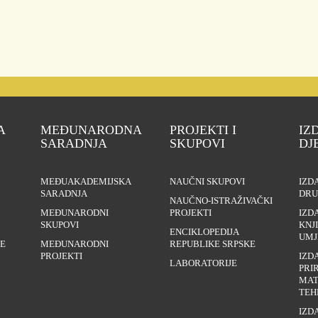
A
MEĐUNARODNA
PROJEKTI I
IZ
SARADNJA
SKUPOVI
DJ
MEĐUAKADEMIJSKA
NAUČNI SKUPOVI
IZD
SARADNJA
DRU
NAUČNO-ISTRAŽIVAČKI
MEĐUNARODNI
PROJEKTI
IZD
SKUPOVI
KNJ
ENCIKLOPEDIJA
UMJ
E
MEĐUNARODNI
REPUBLIKE SRPSKE
PROJEKTI
IZD
LABORATORIJE
PRI
MAT
TEH
IZD