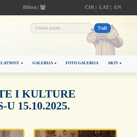
Bilten |
ĆIR
|
LAT
|
EN
Traži
ELATNOST
GALERIJA
FOTO GALERIJA
AKTI
TE I KULTURE
 15.10.2025.