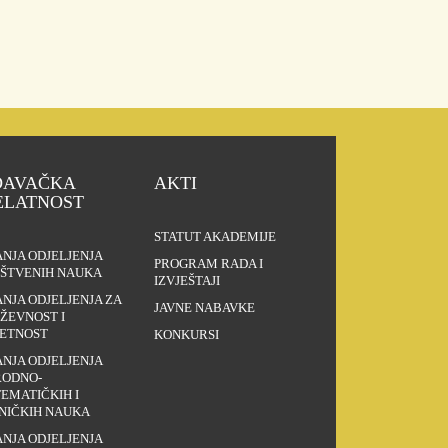
DAVAČKA
AKTI
ELATNOST
STATUT AKADEMIJE
ANJA ODJELJENJA
PROGRAM RADA I
ŠTVENIH NAUKA
IZVJEŠTAJI
ANJA ODJELJENJA ZA
JAVNE NABAVKE
IŽEVNOST I
ETNOST
KONKURSI
ANJA ODJELJENJA
RODNO-
EMATIČKIH I
NIČKIH NAUKA
ANJA ODJELJENJA