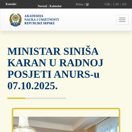
Kontakt
Bilten |
ĆIR
|
LAT
|
EN
Novosti
|
Kalendar
događaja
Toggl
navig
MINISTAR SINIŠA
KARAN U RADNOJ
POSJETI ANURS-u
07.10.2025.