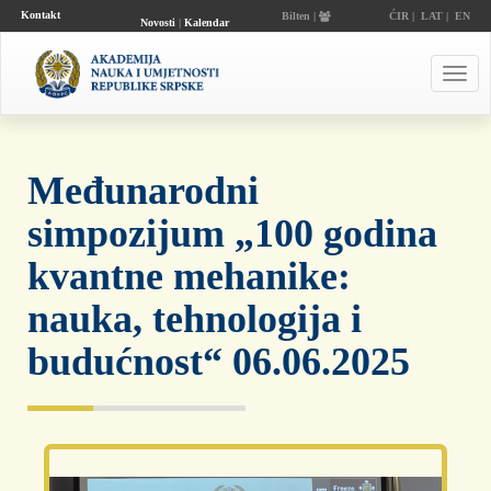
Kontakt
Bilten |
ĆIR
|
LAT
|
EN
Novosti
|
Kalendar
događaja
Toggl
navig
Međunarodni
simpozijum „100 godina
kvantne mehanike:
nauka, tehnologija i
budućnost“ 06.06.2025