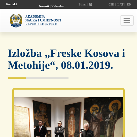
Kontakt
Bilten |
ĆIR
|
LAT
|
EN
Novosti
|
Kalendar
događaja
Toggl
navig
Izložba „Freske Kosova i
Metohije“, 08.01.2019.