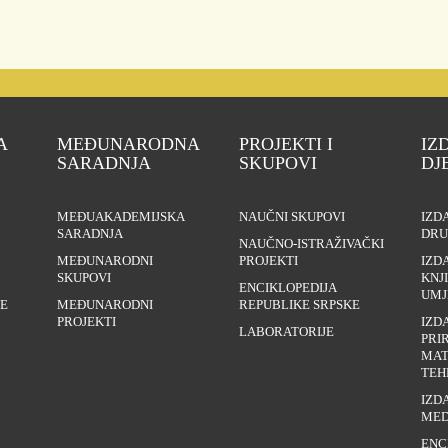
A
MEĐUNARODNA
PROJEKTI I
IZ
SARADNJA
SKUPOVI
DJ
MEĐUAKADEMIJSKA
NAUČNI SKUPOVI
IZD
SARADNJA
DRU
NAUČNO-ISTRAŽIVAČKI
MEĐUNARODNI
PROJEKTI
IZD
SKUPOVI
KNJ
ENCIKLOPEDIJA
UMJ
E
MEĐUNARODNI
REPUBLIKE SRPSKE
PROJEKTI
IZD
LABORATORIJE
PRI
MAT
TEH
IZD
MED
ENC