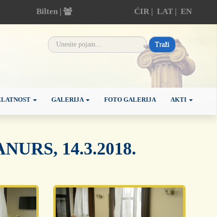
Bilten |
ĆIR
|
LAT
|
EN
Traži
ELATNOST
GALERIJA
FOTO GALERIJA
AKTI
 ANURS, 14.3.2018.