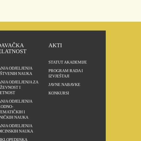
DAVAČKA
AKTI
ELATNOST
STATUT AKADEMIJE
ANJA ODJELJENJA
PROGRAM RADA I
ŠTVENIH NAUKA
IZVJEŠTAJI
ANJA ODJELJENJA ZA
JAVNE NABAVKE
IŽEVNOST I
ETNOST
KONKURSI
ANJA ODJELJENJA
RODNO-
EMATIČKIH I
NIČKIH NAUKA
ANJA ODJELJENJA
ICINSKIH NAUKA
IKLOPEDIJSKA