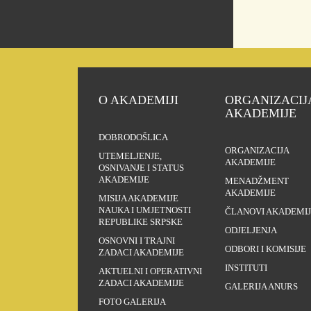
O AKADEMIJI
ORGANIZACIJ
AKADEMIJE
DOBRODOŠLICA
ORGANIZACIJA
UTEMELJENJE,
AKADEMIJE
OSNIVANJE I STATUS
AKADEMIJE
MENADŽMENT
AKADEMIJE
MISIJA AKADEMIJE
NAUKA I UMJETNOSTI
ČLANOVI AKADEMIJ
REPUBLIKE SRPSKE
ODJELJENJA
OSNOVNI I TRAJNI
ODBORI I KOMISIJE
ZADACI AKADEMIJE
INSTITUTI
AKTUELNI I OPERATIVNI
ZADACI AKADEMIJE
GALERIJA ANURS
FOTO GALERIJA