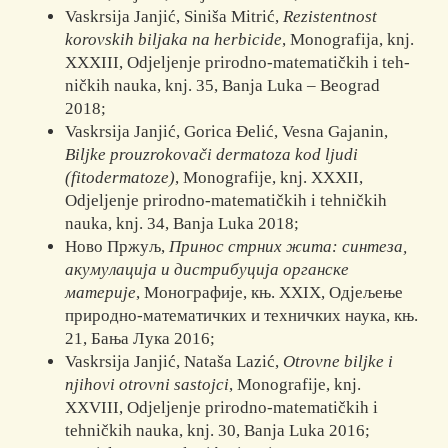
Vaskrsija Janjić, Siniša Mitrić,
Rezistentnost
korovskih biljaka na her
bi
cide
, Mo­no­gra­fija, knj.
XXXIII, Odjeljenje prirodno-matematičkih i teh­
ni­čkih nauka, knj. 35, Banja Luka – Beograd
2018;
Vaskrsija Janjić, Gorica Đelić, Vesna Gajanin,
Biljke prouzrokovači der
ma
toza kod ljudi
(fitodermatoze)
, Monografije, knj. XXXII,
Odjeljenje pri­rodno-matematičkih i tehničkih
nauka, knj. 34, Banja Luka 2018;
Ново Пржуљ,
Принос стрних жита: синтеза,
акумулација и ди
стри
буција органске
материје
, Монографије, књ. XXIX, Одјељење
при­родно-математичких и техничких наука, књ.
21, Бања Лука 2016;
Vaskrsija Janjić, Nataša Lazić,
Otrovne biljke i
njihovi otrovni sastojci
, Mo­no­grafije, knj.
XXVIII, Odjeljenje prirodno-matematičkih i
tehničkih nauka, knj. 30, Ba­nja Luka 2016;