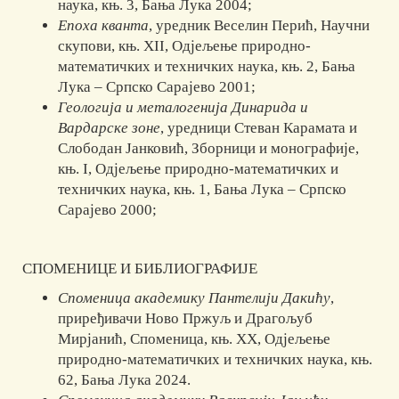
наука, књ. 3, Бања Лука 2004;
Епоха кванта
, уредник Веселин Перић, Научни
скупови, књ. XII, Одје­­ље­ње природно-
математичких и техничких наука, књ. 2, Бања
Лука – Српско Сарајево 2001;
Геологија и металогенија Динарида и
Вардарске зоне
, уредници Сте­ван Ка­ра­мата и
Слободан Јанковић, Зборници и монографије,
књ. I, Oдје­ље­ње при­родно-математичких и
техничких наука, књ. 1, Бања Лука – Српско
Сарајево 2000;
СПОМЕНИЦЕ И БИБЛИОГРАФИЈЕ
Споменица академику Пантелији Дакићу
,
приређивачи Ново Пржуљ и Драгољуб
Мирјанић, Споменица, књ. XX, Одјељење
природно-математичких и техничких наука, књ.
62, Бања Лука 2024.