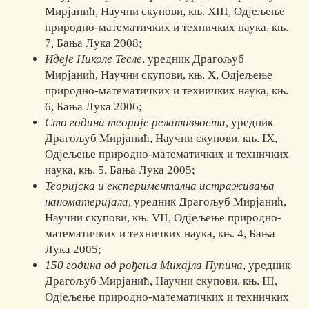
Мирјанић, Научни ску­­по­ви, књ. XIII, Одјељење
природно-математичких и техничких наука, књ.
7, Бања Лука 2008;
Идеје Николе Тесле
, уредник Драгољуб
Мирјанић, Научни скупови, књ. X, Одјељење
природно-математичких и техничких наука, књ.
6, Бања Лу­ка 2006;
Сто година теорије релативности
, уредник
Драгољуб Мирјанић, Научни ску­пови, књ. IX,
Одјељење природно-математичких и техни­чких
наука, књ. 5, Бања Лука 2005;
Теоријска и експериментална истраживања
наноматеријала
, уред­ник Дра­го­љуб Мирјанић,
Научни скупови, књ. VII, Одјељење при­род­но-
ма­те­матичких и тех­ничких наука, књ. 4, Бања
Лука 2005;
150 година од рођења Михајла Пупина
, уредник
Драгољуб Мирјанић, Научни скупови, књ. III,
Одјељење природно-математичких и тех­ни­чких