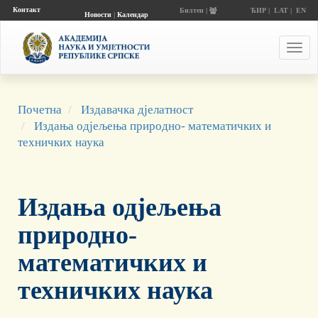
Контакт
Билтен |
ЋИР
|
LAT
|
EN
Новости
|
Календар
догађаја
Toggl
navig
Почетна
Издавачка дјелатност
Издања одјељења природно- математичких и
техничких наука
Издања одјељења
природно-
математичких и
техничких наука