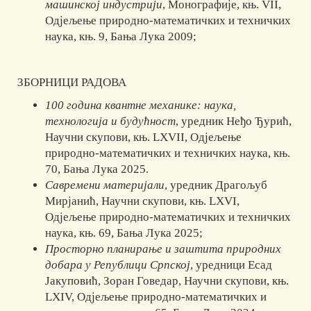
машинској индустрији
, Мо­но­­гра­фије, књ. VII,
Одјељење природно-математичких и техничких
наука, књ. 9, Бања Лука 2009;
ЗБОРНИЦИ РАДОВА
100 година квантне механике: наука,
технологија и будућност
, уредник Неђо Ђурић,
Научни скупови, књ. LXVII, Одјељење
природно-математичких и техничких наука, књ.
70, Бања Лука 2025.
Савремени материјали
, уредник Драгољуб
Мирјанић, Научни скупови, књ. LXVI,
Одјељење природно-математичких и техничких
наука, књ. 69, Бања Лука 2025;
Просторно планирање и заштита природних
добара у Републици Српској
, уредници Есад
Јакуповић, Зоран Говедар, Научни скупови, књ.
LXIV, Одјељење природно-математичких и