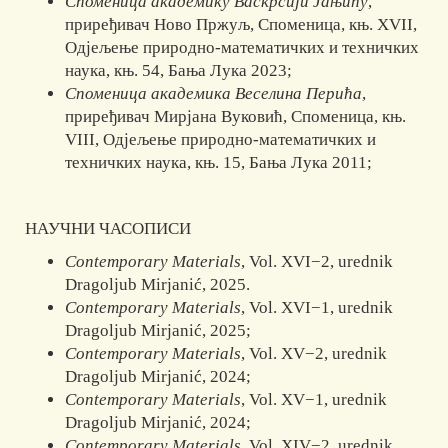
Споменица академику Васкрсији Јањићу
,
приређивач Ново Пржуљ, Споменица, књ. XVII,
Одјељење природно-математичких и техничких
наука, књ. 54, Бања Лука 2023;
Споменица академика Веселина Перића
,
приређивач Мирјана Вуко­вић, Спо­ме­ница, књ.
VIII, Одјељење природно-математичких и
техни­чких наука, књ. 15, Бања Лука 2011;
НАУЧНИ ЧАСОПИСИ
Contemporary Materials
, Vol. XVI−2, urednik
Dragoljub Mirjanić, 2025.
Contemporary Materials
, Vol. XVI−1, urednik
Dragoljub Mirjanić, 2025;
Contemporary Materials
, Vol. XV−2, urednik
Dragoljub Mirjanić, 2024;
Contemporary Materials
, Vol. XV−1, urednik
Dragoljub Mirjanić, 2024;
Contemporary Materials
, Vol. XIV−2, urednik