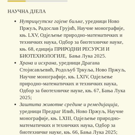
НАУЧНА ДЈЕЛА
Нутрицеутске гајене биљкe
, уредници Ново
Пржуљ, Радослав Грујић, Научне монографије,
књ. LXV, Одјељење природно-математичких и
техничких наука, Одбор за биотехничке науке,
књ. 68, едиција ПРИРОДНИ РЕСУРСИ И
БИОТЕХНОЛОГИЈЕ, Бања Лука 2025.
Храна и исхрана
, уредници Драгана
Стојисављевић, Родољуб Тркуља, Ново Пржуљ,
Научнe монографијe, књ. LXIV, Одјељење
природно-математичких и техничких наука,
Одбор за биотехничке науке, књ. 67, Бања Лука
2025;
Заштита животне средине и ремедијација
,
уредници Предраг Илић, Ново Пржуљ, Научнe
монографијe, књ. LXIII, Одјељење природно-
математичких и техничких наука, Одбор за
биотехничке науке, књ. 66, Бања Лука 2025;