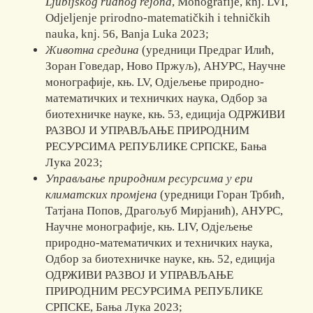
Ljubijskog rudnog rejona
, Monografije, knj. LVI,
Odjelјenje prirodno-matematičkih i tehničkih
nauka, knj. 56, Banja Luka 2023;
Животна средина
(уредници Предраг Илић,
Зоран Говедар, Ново Пржуљ), АНУРС, Научне
монографије, књ. LV, Одјељење природно-
математичких и техничких наука, Одбор за
биотехничке науке, књ. 53, едиција ОДРЖИВИ
РАЗВОЈ И УПРАВЉАЊЕ ПРИРОДНИМ
РЕСУРСИМА РЕПУБЛИКЕ СРПСКЕ, Бања
Лука 2023;
Управљање природним ресурсима у ери
климатских промјена
(уредници Горан Трбић,
Татјана Попов, Драгољуб Mирjaнић), АНУРС,
Научне монографије, књ. LIV, Одјељење
природно-математичких и техничких наука,
Одбор за биотехничке науке, књ. 52, едиција
ОДРЖИВИ РАЗВОЈ И УПРАВЉАЊЕ
ПРИРОДНИМ РЕСУРСИМА РЕПУБЛИКЕ
СРПСКЕ, Бања Лука 2023;