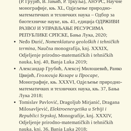
(Р. Грујић, В. Јањић, Р. Тркуља), АНУРС, Научне
монографије, књ. XL, Одјељење природно-
математичких и техничких наука – Одбор за
биотехничке науке, књ. 41, едиција ОДРЖИВИ
РАЗВОЈ И УПРАВЉАЊЕ РЕСУРСИМА
РЕПУБЛИКЕ СРПСКЕ, Бања Лука, 2020;
Neđo Đurić,
Nomenklatura geoloških i tehničkih
termina
, Naučna monografija, knj. XXXIX,
Odjeljenje prirodno-matematičkih i tehničkih
nauka, knj. 40, Banja Luka 2019;
Александар Грубић, Алексеј Милошевић, Ранко
Цвијић,
Геологија Козаре и Про
саре
,
Монографије, књ. XXXVI, Одјељење природно-
ма­тематичких и техничких наука, књ. 37, Бања
Лука 2018;
Tomislav Pavlović, Dragoljub Mirjanić, Dragana
Milosavljević,
Elektroener
getika u Srbiji i
Republici Srpskoj
, Monografije, knj. XXXIV,
Odjeljenje pri­rodno-matematičkih i tehničkih
nauka, knj. 36, Banja Luka 2018;