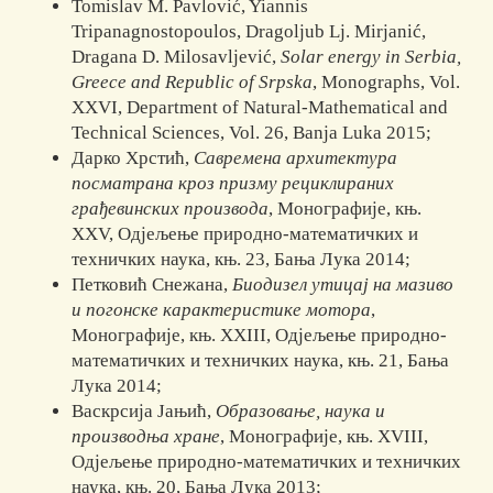
Tomislav M. Pavlović, Yiannis
Tripanagnostopoulos, Dragoljub Lj. Mir­janić,
Dra­gana D. Milosavljević,
Solar enеrgy in Serbia,
Greece and Repu
blic of Srpska
, Monographs, Vol.
XXVI, Department of Natural-Mathe­matical and
Technical Sciences, Vol. 26, Banja Luka 2015;
Дарко Хрстић,
Савремена архитектура
посматрана кроз при­з­му реци
клираних
грађевинских производа
, Монографије, књ.
XXV, Од­је­љење природно-ма­те­матичких и
техничких наука, књ. 23, Бања Лу­ка 2014;
Петковић Снежана,
Биодизел утицај на мазиво
и погонске ка­рак
те
ристике мо
то
ра
,
Монографије, књ. XXIII, Одјељење природно-
мате­матичких и тех­ничких наука, књ. 21, Бања
Лука 2014;
Васкрсија Јањић,
Образовање, наука и
производња хране
, Моно­гра­фије, књ. XVIII,
Одјељење природно-математичких и техничких
наука, књ. 20, Бања Лука 2013;