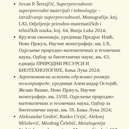
Jovan P. Šetrajčić,
Superprovodnost:
superprovodni materijali i tehnologije –
istraživanje superprovodnosti
, Monografije, knj.
LXI, Odjelјenje prirodno-matematičkih i
tehničkih nauka, knj. 64, Banja Luka 2024;
Кружна економија
, уредници Предраг Илић,
Ново Пржуљ, Научне монографије, књ. LX,
Одјељење природно-математичких и техничких
наука, Одбор за биотехничке науке, књ. 63,
едиција ПРИРОДНИ РЕСУРСИ И
БИОТЕХНОЛОГИЈЕ, Бања Лука 2024;
Агроекономски аспекти одрживог развоја
пољопривреде
, уредници Aлександар Остојић,
Жељко Вашко, Ново Пржуљ, Научне
монографије, књ. LVIII, Одјељење природно-
математичких и техничких наука, Одбор за
биотехничке науке, књ. 59, Бања Лука 2024;
Aleksandar Grubić, Ranko Cvijić, Aleksej
Milošević, Miodrag Čelebić,
Metalogenija