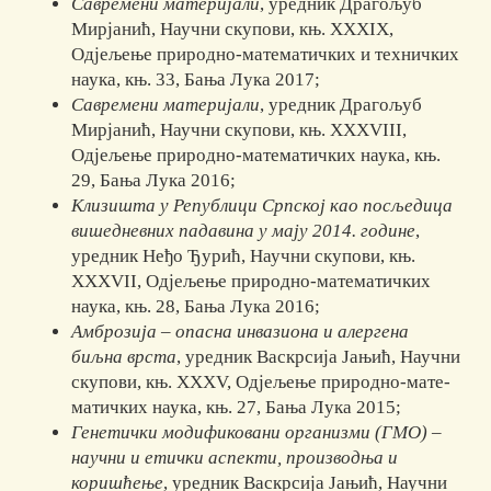
Савремени материјали
, уредник Драгољуб
Мирјанић, Научни ску­пови, књ. XXXIX,
Одјељење природно-математичких и техничких
наука, књ. 33, Бања Лука 2017;
Савремени материјали
, уредник Драгољуб
Мирјанић, Научни ску­пови, књ. XXXVIII,
Одјељење природно-математичких наука, књ.
29, Бања Лука 2016;
Клизишта у Републици Српској као посљедица
вишедневних пада
вина у мају 2014. године
,
уредник Неђо Ђурић, Научни скупови, књ.
XXXVII, Одјељење природно-математичких
наука, књ. 28, Бања Лука 2016;
Амброзија – опасна инвазиона и алергена
биљна врста
, уред­ник Васк­р­сија Јањић, Научни
скупови, књ. XXXV, Одјељење при­родно-ма­те­
матичких наука, књ. 27, Бања Лука 2015;
Генетички модификовани организми (ГМО) –
научни и етички аспек­ти, производња и
коришћење
, уредник Васкрсија Јањић, Научни