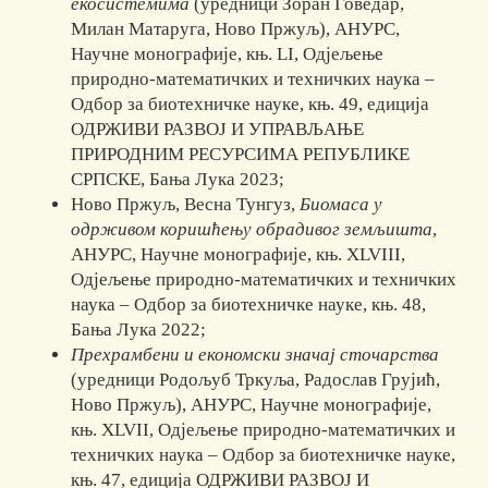
екосистемима
(уредници Зоран Говедар,
Милан Матаруга, Ново Пржуљ), АНУРС,
Научне монографије, књ. LI, Одјељење
природно-математичких и техничких наука –
Одбор за биотехничке науке, књ. 49, едиција
ОДРЖИВИ РАЗВОЈ И УПРАВЉАЊЕ
ПРИРОДНИМ РЕСУРСИМА РЕПУБЛИКЕ
СРПСКЕ, Бања Лука 2023;
Ново Пржуљ, Весна Тунгуз,
Биомаса у
одрживом коришћењу обрадивог земљишта
,
АНУРС, Научне монографије, књ. XLVIII,
Одјељење природно-математичких и техничких
наука – Одбор за биотехничке науке, књ. 48,
Бања Лука 2022;
Прехрамбени и економски значај сточарства
(уредници Родољуб Тркуља, Радослав Грујић,
Ново Пржуљ), АНУРС, Научне монографије,
књ. XLVII, Одјељење природно-математичких и
техничких наука – Одбор за биотехничке науке,
књ. 47, едиција ОДРЖИВИ РАЗВОЈ И