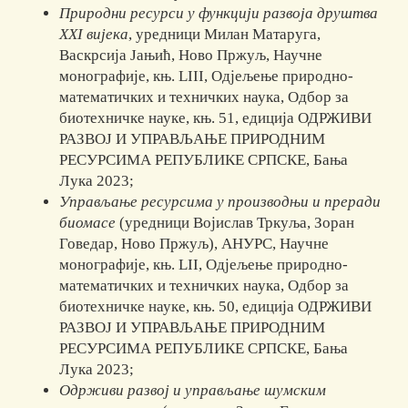
Природни ресурси у функцији развоја друштва
XXI вијека
, уредници Милан Матаруга,
Васкрсија Јањић, Ново Пржуљ, Научне
монографије, књ. LIII, Одјељење природно-
математичких и техничких наука, Одбор за
биотехничке науке, књ. 51, едиција ОДРЖИВИ
РАЗВОЈ И УПРАВЉАЊЕ ПРИРОДНИМ
РЕСУРСИМА РЕПУБЛИКЕ СРПСКЕ, Бања
Лука 2023;
Управљање ресурсима у производњи и преради
биомасе
(уредници Војислав Тркуља, Зоран
Говедар, Ново Пржуљ), АНУРС, Научне
монографије, књ. LII, Одјељење природно-
математичких и техничких наука, Одбор за
биотехничке науке, књ. 50, едиција ОДРЖИВИ
РАЗВОЈ И УПРАВЉАЊЕ ПРИРОДНИМ
РЕСУРСИМА РЕПУБЛИКЕ СРПСКЕ, Бања
Лука 2023;
Одрживи развој и управљање шумским