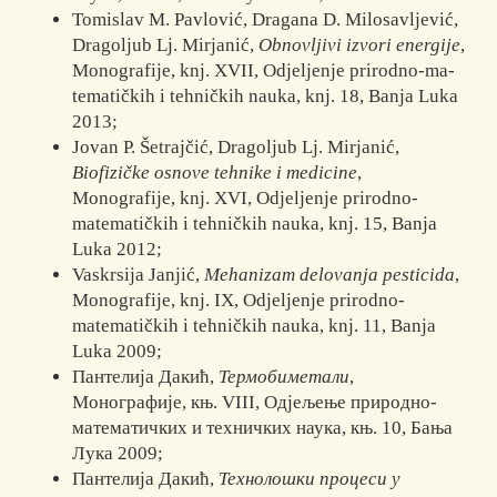
Tomislav M. Pavlović, Dragana D. Milosavljević,
Dragoljub Lj. Mirjanić,
Obnovljivi izvori energije
,
Monografije, knj. XVII, Odjeljenje prirodno-ma­­
te­­ma­tičkih i tehničkih nauka, knj. 18, Banja Luka
2013;
Jovan P. Šetrajčić, Dragoljub Lj. Mirjanić,
Biofizičke osnove tehnike i me­di­ci­ne
,
Monografije, knj. XVI, Odjeljenje prirodno-
matematičkih i tehničkih nauka, knj. 15, Banja
Luka 2012;
Vaskrsija Janjić,
Mehanizam delovanja pesticida
,
Monografije, knj. IX, Odje­­lje­nje prirodno-
matematičkih i tehničkih nauka, knj. 11, Banja
Luka 2009;
Пантелија Дакић,
Термобиметали
,
Монографије, књ. VIII, Одјељење при­родно-
математичких и техничких наука, књ. 10, Бања
Лука 2009;
Пантелија Дакић,
Технолошки процеси у