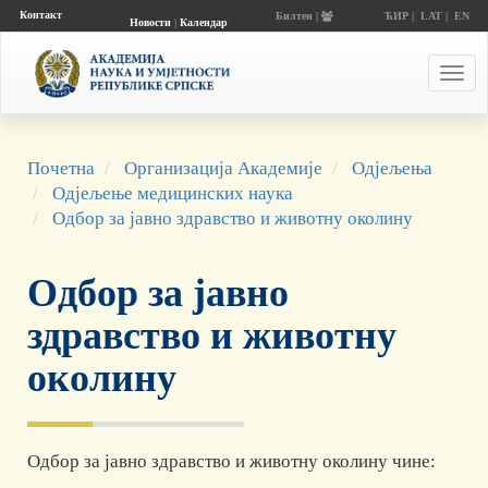
Контакт
Билтен |
ЋИР
|
LAT
|
EN
Новости
|
Календар
догађаја
Toggl
navig
Почетна
Организација Академије
Одјељења
Одјељење медицинских наука
Одбор за јавно здравство и животну околину
Одбор за јавно
здравство и животну
околину
Одбор за јавно здравство и животну околину чине: