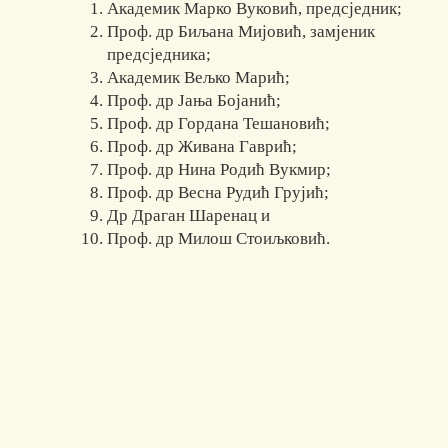
Академик Марко Вуковић, предсједник;
Проф. др Биљана Мијовић, замјеник
предсједника;
Академик Вељко Марић;
Проф. др Јања Бојанић;
Проф. др Гордана Тешановић;
Проф. др Живана Гаврић;
Проф. др Нина Родић Вукмир;
Проф. др Весна Рудић Грујић;
Др Драган Шаренац и
Проф. др Милош Стоиљковић.