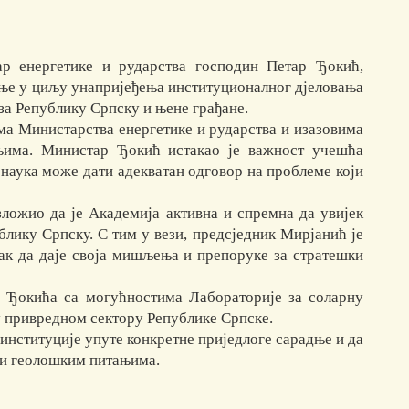
р енергетике и рударства господин Петар Ђокић,
дње у циљу унапријеђења институционалног дјеловања
а Републику Српску и њене грађане.
ма Министарства енергетике и рударства и изазовима
ањима. Министар Ђокић истакао је важност учешћа
 наука може дати адекватан одговор на проблеме који
ложио да је Академија активна и спремна да увијек
лику Српску. С тим у вези, предсједник Мирјанић је
так да даје своја мишљења и препоруке за стратешки
а Ђокића са могућностима Лабораторије за соларну
 у привредном сектору Републике Српске.
институције упуте конкретне приједлоге сарадње и да
м и геолошким питањима.