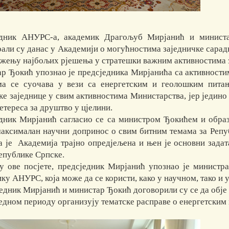
дник АНУРС-а, академик Драгољуб Мирјанић и министа
рали су данас у Академији о могућностима заједничке сара
ажењу најбољих рјешења у стратешки важним активностима з
р Ђокић упознао је предсједника Мирјанића са активности
ма се суочава у вези са енергетским и геолошким пит
ке заједнице у свим активностима Министарства, јер једино
етереса за друштво у цјелини.
дник Мирјанић сагласио се са министром Ђокићем и образ
аксималан научни допринос о свим битним темама за Репуб
а је Академија трајно опредјељена и њен је основни зада
Републике Српске.
у ове посјете, предсједник Мирјанић упознао је министр
ику АНУРС, која може да се користи, како у научном, тако и
едник Мирјанић и министар Ђокић договорили су се да обје 
редном периоду организују тематске расправе о енергетски