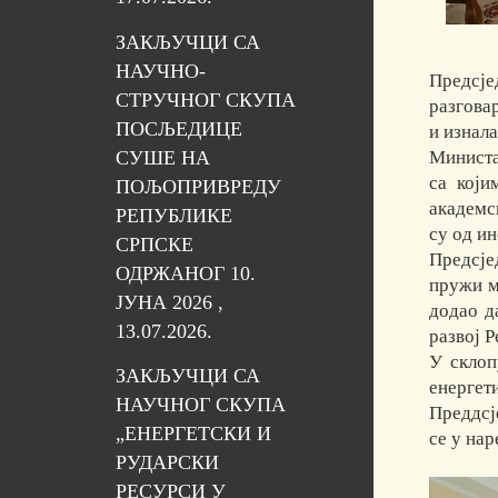
ЗАКЉУЧЦИ СА
НАУЧНО-
Предсје
СТРУЧНОГ СКУПА
разгова
ПОСЉЕДИЦЕ
и изнал
СУШЕ НА
Министа
са који
ПОЉОПРИВРЕДУ
академс
РЕПУБЛИКЕ
су од ин
СРПСКЕ
Предсје
ОДРЖАНОГ 10.
пружи м
ЈУНА 2026 ,
додао д
13.07.2026.
развој 
У склоп
ЗАКЉУЧЦИ СА
енергет
НАУЧНОГ СКУПА
Преддсј
„ЕНЕРГЕТСКИ И
се у на
РУДАРСКИ
РЕСУРСИ У