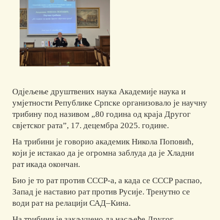
Одјељење друштвених наука Академије наука и
умјетности Републике Српске организовало је научну
трибину под називом „80 година од краја Другог
свјетског рата”, 17. децембра 2025. године.
На трибини је говорио академик Никола Поповић,
који је истакао да је огромна заблуда да је Хладни
рат икада окончан.
Био је то рат против СССР-а, а када се СССР распао,
Запад је наставио рат против Русије. Тренутно се
води рат на релацији САД–Кина.
На трибини је закључено да насљеђе Другог