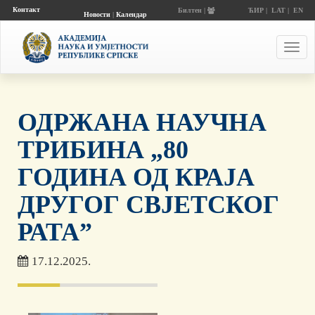
Контакт
Билтен |
ЋИР
|
LAT
|
EN
Новости
|
Календар
догађаја
Toggl
navig
ОДРЖАНА НАУЧНА
ТРИБИНА „80
ГОДИНА ОД КРАЈА
ДРУГОГ СВЈЕТСКОГ
РАТА”
17.12.2025.