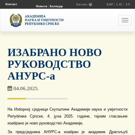
Контакт
Билтен |
ЋИР
|
LAT
|
EN
Новости
|
Календар
догађаја
Toggl
navig
ИЗАБРАНО НОВО
РУКОВОДСТВО
АНУРС-а
04.06.2025.
На Изборној сједници Скупштине Академије наука и умјетности
Републике Српске, 4. јуна 2025. године, тајним гласањем
изабрано је ново руководство Академије.
За предсједника АНУРС-а изабран је академик Драгољуб