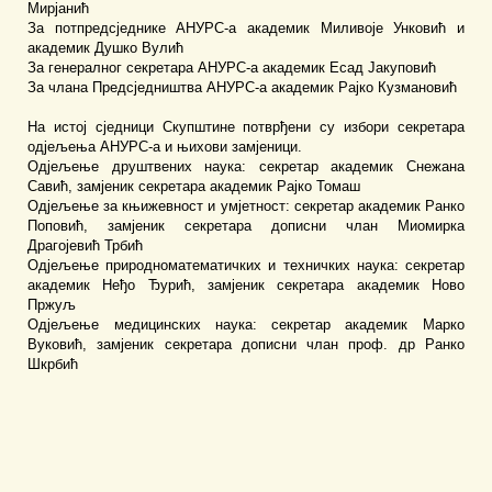
Мирјанић
За потпредсједнике АНУРС-а академик Миливоје Унковић и
академик Душко Вулић
За генералног секретара АНУРС-а академик Есад Јакуповић
За члана Предсједништва АНУРС-а академик Рајко Кузмановић
На истој сједници Скупштине потврђени су избори секретара
одјељења АНУРС-а и њихови замјеници.
Одјељење друштвених наука: секретар академик Снежана
Савић, замјеник секретара академик Рајко Томаш
Одјељење за књижевност и умјетност: секретар академик Ранко
Поповић, замјеник секретара дописни члан Миомирка
Драгојевић Трбић
Одјељење природноматематичких и техничких наука: секретар
академик Неђо Ђурић, замјеник секретара академик Ново
Пржуљ
Одјељење медицинских наука: секретар академик Марко
Вуковић, замјеник секретара дописни члан проф. др Ранко
Шкрбић