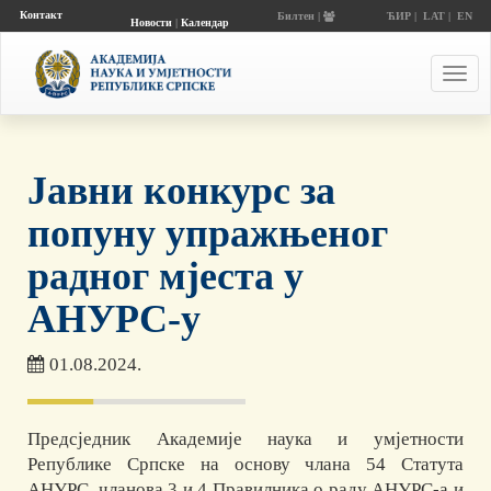
Контакт
Билтен |
ЋИР
|
LAT
|
EN
Новости
|
Календар
догађаја
Toggl
navig
Јавни конкурс за
попуну упражњеног
радног мјеста у
АНУРС-у
01.08.2024.
Предсједник Академије наука и умјетности
Републике Српске на основу члана 54 Статута
АНУРС, чланова 3 и 4 Правилника о раду АНУРС-а и