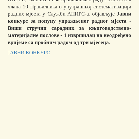
члана 19 Правилника о унутрашњој систематизацији
радних мјеста у Служби АНИРС-а, објављује
Јавни
конкурс за попуну упражњеног радног мјеста -
Виши стручни сарадник за књиговодствено-
материјалне послове - 1 извршилац на неодређено
вријеме са пробним радом од три мјесеца
.
ЈАВНИ КОНКУРС