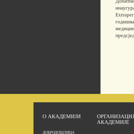
Добитни
инаугур
Extraper
годишњи
медицин
предсје
О АКАДЕМИЈИ
ОРГАНИЗАЦИ
АКАДЕМИЈЕ
ДОБРОДОШЛИЦА