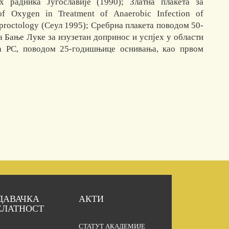
х радника Југославије (1990); Златна плакета за
f Oxygen in Treatment of Anaerobic Infection of
oproctology (Сеул 1995); Сребрна плакета поводом 50-
 Бање Луке за изузетан допринос и успјех у области
за РС, поводом 25-годишњице оснивања, као првом
ДАВАЧКА
АКТИ
ЕЛАТНОСТ
СТАТУТ АКАДЕМИЈЕ