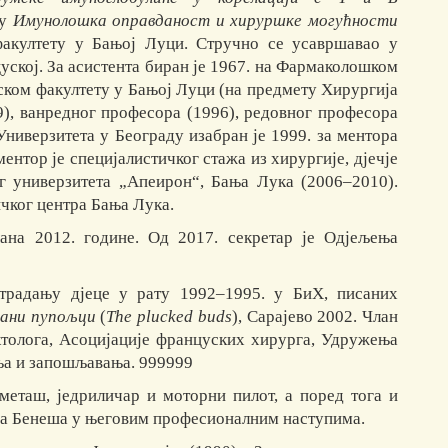
ју
Имунолошка оправданост и хируршке могућности
акултету у Бањој Луци. Стручно се усавршавао у
уској. За асистента биран је 1967. на Фармаколошком
ском факултету у Бањој Луци (на предмету Хирургија
89), ванредног професора (1996), редовног професора
ниверзитета у Београду изабран је 1999. за ментора
ментор је специјалистичког стажа из хирургије, дјечје
г универзитета „Апеирон“, Бања Лука (2006–2010).
чког центра Бања Лука.
ана 2012. године. Од 2017. секретар је Одјељења
страдању дјеце у рату 1992–1995. у БиХ, писаних
ани пупољци
(
The plucked buds
), Сарајево 2002. Члан
октолога, Асоцијације француских хирурга, Удружења
ања и запошљавања. 999999
ометаш, једриличар и моторни пилот, а поред тога и
ана Бенеша у његовим професионалним наступима.