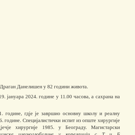
к Драган Данелишен у 82 години живота.
. јануара 2024. године у 11.00 часова, а сахрана на
. године, гдје је завршио основну школу и реалну
. године. Специјалистички испит из опште хирургије
јечје хирургије 1985. у Београду. Магистарски
умске имуноглобулине у корелацији с Т и Б