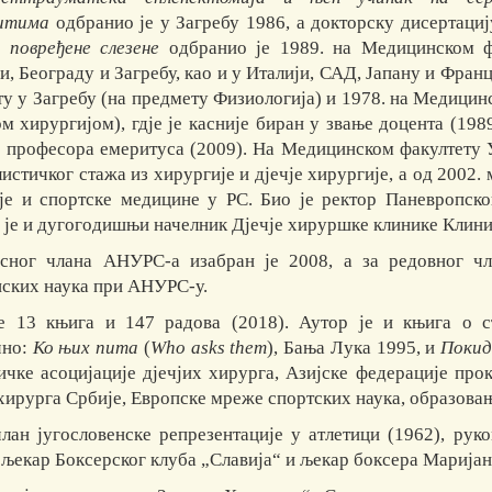
итима
одбранио је у Загребу 1986, a докторску дисертаци
 повређене слезене
одбранио је 1989. на Медицинском ф
, Београду и Загребу, као и у Италији, САД, Јапану и Франц
ту у Загребу (на предмету Физиологија) и 1978. на Медицин
ом хирургијом), гдје је касније биран у звање доцента (19
и професора емеритуса (2009). На Медицинском факултету У
истичког стажа из хирургије и дјечје хирургије, а од 2002. 
је и спортске медицине у РС. Био је ректор Паневропско
 је и дугогодишњи начелник Дјечје хируршке клинике Клини
сног члана АНУРС-а изабран је 2008, а за редовног чл
ских наука при АНУРС-у.
е 13 књига и 147 радова (2018). Аутор је и књига о 
чно:
Ко њих пита
(
Who asks them
), Бања Лука 1995, и
Покид
ичке асоцијације дјечјих хирурга, Азијске федерације пр
 хирурга Србије, Европске мреже спортских наука, образов
члан југословенске репрезентације у атлетици (1962), рук
 љекар Боксерског клуба „Славија“ и љекар боксера Мариј