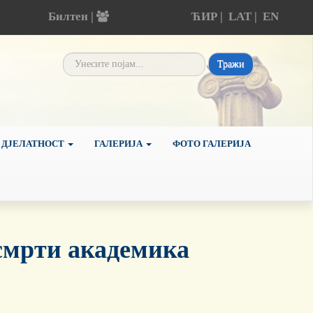
Билтен |
ЋИР
|
LAT
|
EN
Тражи
 ДЈЕЛАТНОСТ
ГАЛЕРИЈА
ФОТО ГАЛЕРИЈА
смрти академика