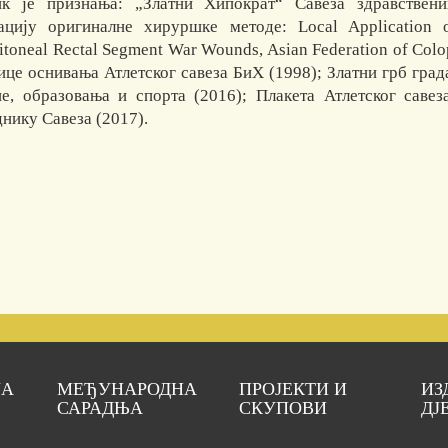
к је признања: „Златни Хипократ“ Савеза здравствени
ацију оригиналне хируршке методе: Local Application o
itoneal Rectal Segment War Wounds, Asian Federation of Col
це оснивања Атлетског савеза БиХ (1998); Златни грб града
е, образовања и спорта (2016); Плакета Атлетског саве
днику Савеза (2017).
ЈА
МЕЂУНАРОДНА
ПРОЈЕКТИ И
ИЗ
САРАДЊА
СКУПОВИ
ДЈ