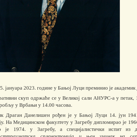
15. јануара 2023. године у Бањој Луци преминио је академи
ативни скуп одржаће се у Великој сали АНУРС-а у петак, 19
робљу у Врбањи у 14.00 часова.
к Драган Данелишен рођен је у Бањој Луци 14. јун 1941
ју. На Медицинском факултету у Загребу дипломирао је 1966
о је 1974. у Загребу, а специјалистички испит из д
сттрауматска спленектомија и њен учинак на сер