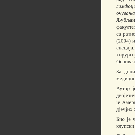
лимфоц
очувања
Љубљани
факулте
са ратн
(2004) 
специјал
хирурги
Оснивач
За допи
медицин
Аутор ј
двојези
је Амер
дјечјих
Био је 
клупски