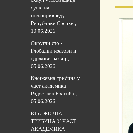
сккуп - Посљедице
суше на
пољопривреду
Републике Срспке ,
10.06.2026.
Округли сто -
Глобални изазови и
одрживи развој ,
05.06.2026.
Књижевна трибина у
част академика
Радослава Братића ,
05.06.2026.
КЊИЖЕВНА
ТРИБИНА У ЧАСТ
АКАДЕМИКА