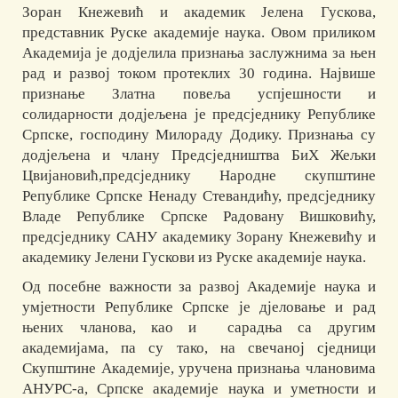
Зоран Кнежевић и академик Јелена Гускова,
представник Руске академије наука. Овом приликом
Академија је додјелила признања заслужнима за њен
рад и развој током протеклих 30 година. Највише
признање Златна повеља успјешности и
солидарности додјељена је предсједнику Републике
Српске, господину Милораду Додику. Признања су
додјељена и члану Предсједништва БиХ Жељки
Цвијановић,предсједнику Народне скупштине
Републике Српске Ненаду Стевандићу, предсједнику
Владе Републике Српске Радовану Вишковићу,
предсједнику САНУ академику Зорану Кнежевићу и
академику Јелени Гускови из Руске академије наука.
Од посебне важности за развој Академије наука и
умјетности Републике Српске је дјеловање и рад
њених чланова, као и сарадња са другим
академијама, па су тако, на свечаној сједници
Скупштине Академије, уручена признања члановима
АНУРС-а, Српске академије наука и уметности и