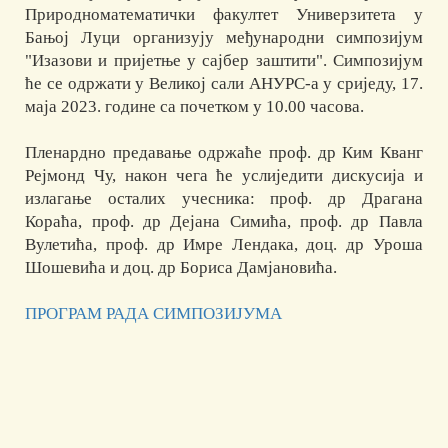
Природноматематички факултет Универзитета у
Бањој Луци организују међународни симпозијум
"Изазови и пријетње у сајбер заштити". Симпозијум
ће се одржати у Великој сали АНУРС-а у сриједу, 17.
маја 2023. године са почетком у 10.00 часова.
Пленардно предавање одржаће проф. др Ким Кванг
Рејмонд Чу, након чега ће услиједити дискусија и
излагање осталих учесника: проф. др Драгана
Кораћа, проф. др Дејана Симића, проф. др Павла
Вулетића, проф. др Имре Лендака, доц. др Уроша
Шошевића и доц. др Бориса Дамјановића.
ПРОГРАМ РАДА СИМПОЗИЈУМА