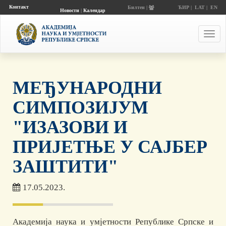
Контакт
Билтен |
ЋИР
|
LAT
|
EN
Новости
|
Календар
догађаја
Toggl
navig
МЕЂУНАРОДНИ
СИМПОЗИЈУМ
"ИЗАЗОВИ И
ПРИЈЕТЊЕ У САЈБЕР
ЗАШТИТИ"
17.05.2023.
Академија наука и умјетности Републике Српске и