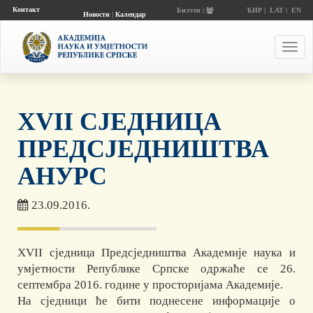
Контакт
Билтен |
ЋИР
|
LAT
|
EN
Новости
|
Календар
догађаја
Toggl
navig
XVII СЈЕДНИЦА
ПРЕДСЈЕДНИШТВА
АНУРС
23.09.2016.
XVII сједница Предсједништва Академије наука и
умјетности Републике Српске одржаће се 26.
септембра 2016. године у просторијама Академије.
На сједници ће бити поднесене информације о