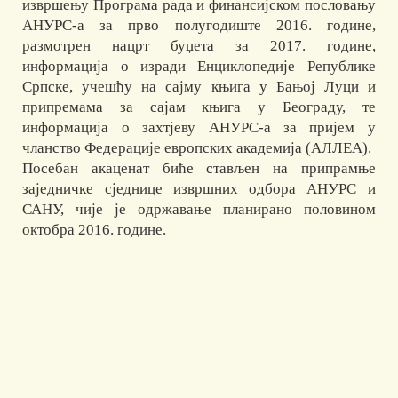
извршењу Програма рада и финансијском пословању
АНУРС-а за прво полугодиште 2016. године,
размотрен нацрт буџета за 2017. године,
информација о изради Енциклопедије Републике
Српске, учешћу на сајму књига у Бањој Луци и
припремама за сајам књига у Београду, те
информација о захтјеву АНУРС-а за пријем у
чланство Федерације европских академија (АЛЛЕА).
Посебан акаценат биће стављен на припрамње
заједничке сједнице извршних одбора АНУРС и
САНУ, чије је одржавање планирано половином
октобра 2016. године.